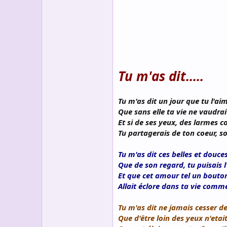
s
c
u
s
s
i
o
n
Tu m'as dit.....
Tu m'as dit un jour que tu l'aim
Que sans elle ta vie ne vaudrai
Et si de ses yeux, des larmes c
Tu partagerais de ton coeur, s
Tu m'as dit ces belles et douce
Que de son regard, tu puisais 
Et que cet amour tel un bouto
Allait éclore dans ta vie com
Tu m'as dit ne jamais cesser de
Que d'être loin des yeux n'etai