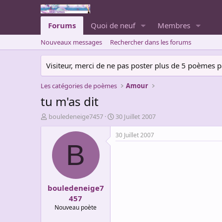
Forums
Quoi de neuf
Membres
Nouveaux messages
Rechercher dans les forums
Visiteur, merci de ne pas poster plus de 5 poèmes par 
Les catégories de poèmes
Amour
tu m'as dit
A
D
bouledeneige7457
30 Juillet 2007
u
a
t
t
30 Juillet 2007
e
e
B
u
d
r
e
d
d
e
é
bouledeneige7
l
b
a
u
457
d
t
Nouveau poète
i