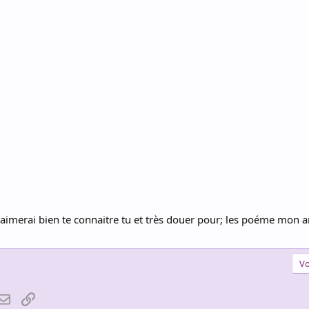
 jaimerai bien te connaitre tu et très douer pour; les poéme mon
Vo
atsApp
Email
Lien