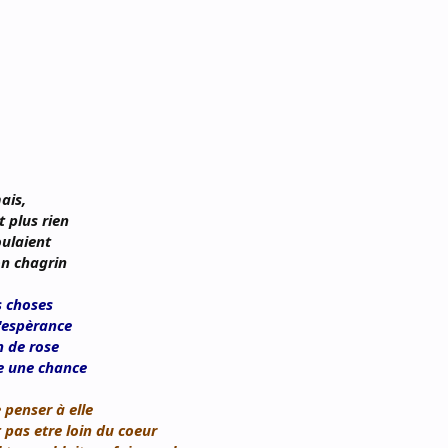
ais,
t plus rien
oulaient
on chagrin
s choses
l'espèrance
n de rose
me une chance
 penser à elle
t pas etre loin du coeur