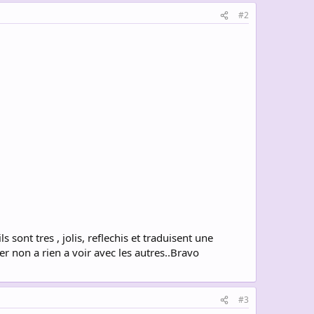
#2
ont tres , jolis, reflechis et traduisent une
er non a rien a voir avec les autres..Bravo
#3