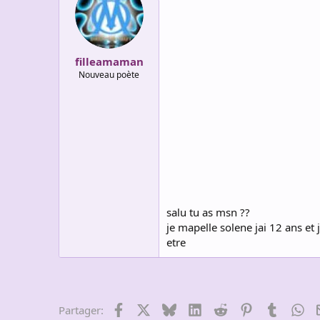
filleamaman
Nouveau poète
salu tu as msn ??
je mapelle solene jai 12 ans et
etre
Facebook
X
Bluesky
LinkedIn
Reddit
Pinterest
Tumblr
Wh
Partager: