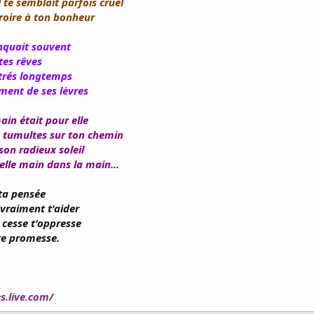
te semblait parfois cruel
roire à ton bonheur
anquait souvent
tes rêves
 trés longtemps
ment de ses lèvres
ain était pour elle
s tumultes sur ton chemin
son radieux soleil
elle main dans la main...
 ta pensée
 vraiment t'aider
 cesse t'oppresse
tte promesse.
s.live.com/