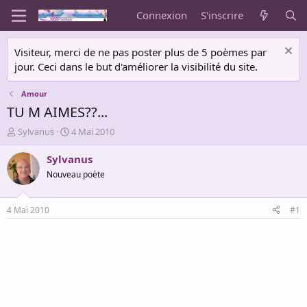
Connexion
S'inscrire
Visiteur, merci de ne pas poster plus de 5 poèmes par
jour. Ceci dans le but d'améliorer la visibilité du site.
Amour
TU M AIMES??...
A
D
Sylvanus
4 Mai 2010
u
a
t
t
Sylvanus
e
e
Nouveau poète
u
d
r
e
d
d
4 Mai 2010
#1
e
é
l
b
a
u
d
t
i
s
c
u