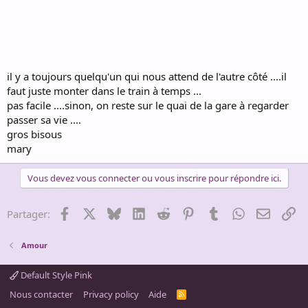
il y a toujours quelqu'un qui nous attend de l'autre côté ....il
faut juste monter dans le train à temps ...
pas facile ....sinon, on reste sur le quai de la gare à regarder
passer sa vie ....
gros bisous
mary
Vous devez vous connecter ou vous inscrire pour répondre ici.
Facebook
X
Bluesky
LinkedIn
Reddit
Pinterest
Tumblr
WhatsApp
Email
Li
Partager:
Amour
Default Style Pink
Nous contacter
Privacy policy
Aide
R
S