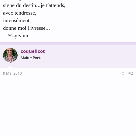
signe du destin...je t'attends,
avec tendresse,
intensément,
donne moi l'ivresse...
...^^sylvain....
coquelicot
Maître Poète
9 Mai 2010
#2