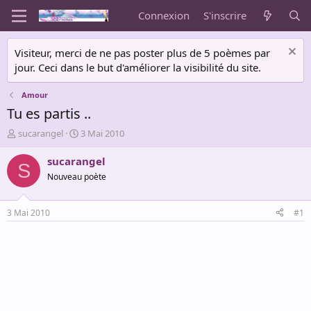
Connexion
S'inscrire
Visiteur, merci de ne pas poster plus de 5 poèmes par
jour. Ceci dans le but d'améliorer la visibilité du site.
Amour
Tu es partis ..
A
D
sucarangel
3 Mai 2010
u
a
t
t
sucarangel
S
e
e
Nouveau poète
u
d
r
e
d
d
3 Mai 2010
#1
e
é
l
b
a
u
d
t
i
s
c
u