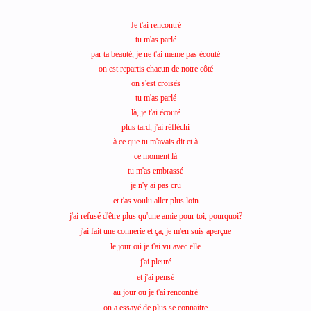
Je t'ai rencontré
tu m'as parlé
par ta beauté, je ne t'ai meme pas écouté
on est repartis chacun de notre côté
on s'est croisés
tu m'as parlé
là, je t'ai écouté
plus tard, j'ai réfléchi
à ce que tu m'avais dit et à
ce moment là
tu m'as embrassé
je n'y ai pas cru
et t'as voulu aller plus loin
j'ai refusé d'être plus qu'une amie pour toi, pourquoi?
j'ai fait une connerie et ça, je m'en suis aperçue
le jour oú je t'ai vu avec elle
j'ai pleuré
et j'ai pensé
au jour ou je t'ai rencontré
on a essayé de plus se connaitre