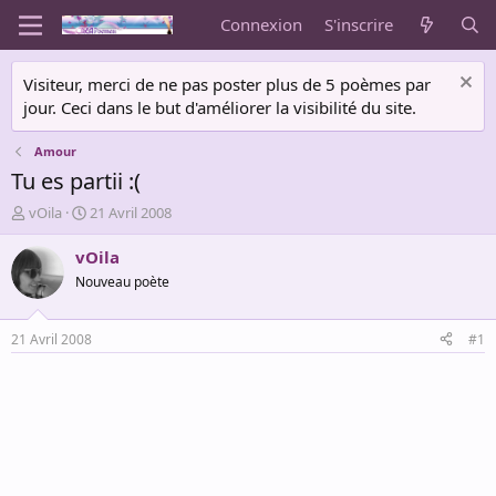
Connexion
S'inscrire
Visiteur, merci de ne pas poster plus de 5 poèmes par
jour. Ceci dans le but d'améliorer la visibilité du site.
Amour
Tu es partii :(
A
D
vOila
21 Avril 2008
u
a
t
t
vOila
e
e
Nouveau poète
u
d
r
e
d
d
21 Avril 2008
#1
e
é
l
b
a
u
d
t
i
s
c
u