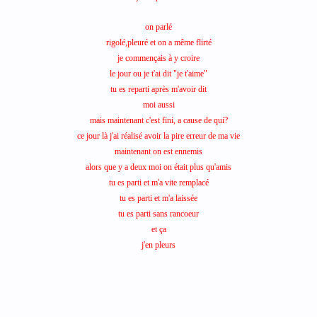
on parlé
rigolé,pleuré et on a même flirté
je commençais à y croire
le jour ou je t'ai dit "je t'aime"
tu es reparti après m'avoir dit
moi aussi
mais maintenant c'est fini, a cause de qui?
ce jour là j'ai réalisé avoir la pire erreur de ma vie
maintenant on est ennemis
alors que y a deux moi on était plus qu'amis
tu es parti et m'a vite remplacé
tu es parti et m'a laissée
tu es parti sans rancoeur
et ça
j'en pleurs