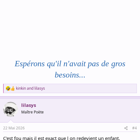
Espérons qu'il n'avait pas de gros
besoins...
kinkin
and
lilasys
R
e
a
lilasys
c
t
Maître Poète
i
o
n
22 Mai 2026
#4
s
:
C'est fou mais il est exact que l on redevient un enfant.