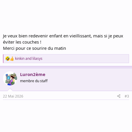
Je veux bien redevenir enfant en vieillissant, mais si je peux
éviter les couches !
Merci pour ce sourire du matin
kinkin
and
lilasys
R
e
a
Luron2ème
c
t
membre du staff
i
o
n
22 Mai 2026
#3
s
: