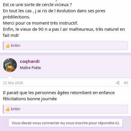
Est ce une sorte de cercle vicieux ?
En tout les cas , j ai ris de l évolution dans ses pires
prédilections.
Merci pour ce moment très instructif.
Enfin, le vieux de 90 n a pas l air malheureux, très naturel en
fait mdr
kinkin
R
e
a
coqhardi
c
t
Maître Poète
i
o
n
22 Mai 2026
#5
s
:
Il parait que les personnes âgées retombent en enfance
félicitations bonne journée
kinkin
R
e
a
Vous devez vous connecter ou vous inscrire pour répondre ici.
c
t