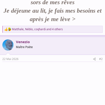
sors de mes rêves
Je déjeune au lit, je fais mes besoins et
après je me lève >
Matthale
,
Néblo
,
coqhardi
and 4 others
R
e
a
Venezio
c
t
Maître Poète
i
o
n
22 Mai 2026
#2
s
: