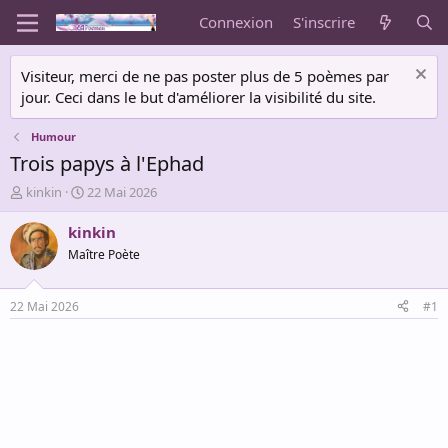
Connexion
S'inscrire
Visiteur, merci de ne pas poster plus de 5 poèmes par
jour. Ceci dans le but d'améliorer la visibilité du site.
Humour
Trois papys à l'Ephad
A
D
kinkin
22 Mai 2026
u
a
t
t
kinkin
e
e
Maître Poète
u
d
r
e
d
d
22 Mai 2026
#1
e
é
l
b
a
u
d
t
i
s
c
u