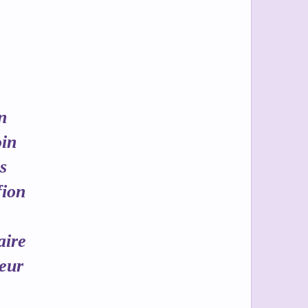
n
oin
s
fion
aire
ceur