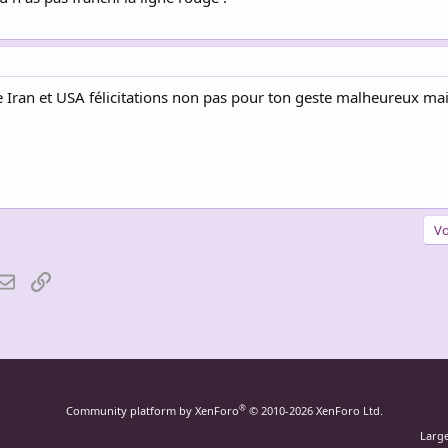
e Iran et USA félicitations non pas pour ton geste malheureux mai
Vo
atsApp
Email
Lien
®
Community platform by XenForo
© 2010-2026 XenForo Ltd.
Larg