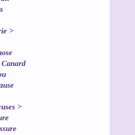
s
rie >
hose
* Canard
ou
cause
cuses >
ure
assure