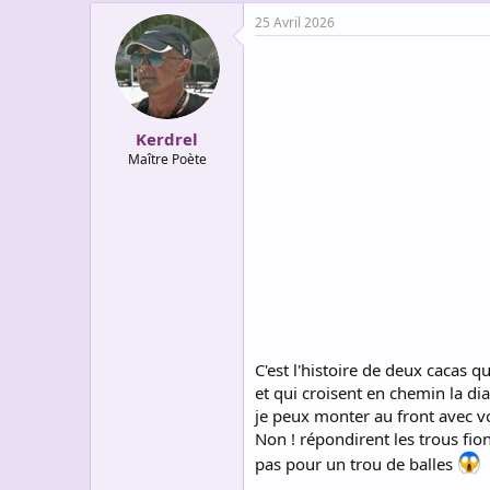
a
25 Avril 2026
c
t
i
o
n
s
:
Kerdrel
Maître Poète
C'est l'histoire de deux cacas q
et qui croisent en chemin la dia
je peux monter au front avec vo
Non ! répondirent les trous fion
pas pour un trou de balles