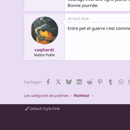
Bonne journée.
26 Avril 2026
Entre pet et guerre c'est comm
coqhardi
Maître Poète
Facebook
X
Bluesky
LinkedIn
Reddit
Pinterest
Tumblr
Wh
Partager:
Les catégories de poèmes
Humour
Default Style Pink