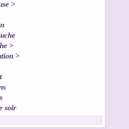
use >
on
ouche
che >
ution >
t
ns
s
e soir