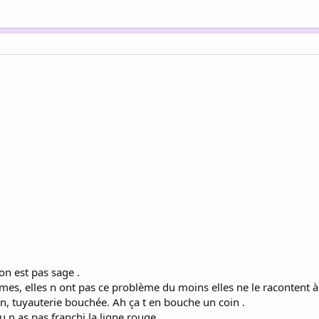
on est pas sage .
es, elles n ont pas ce problème du moins elles ne le racontent à 
on, tuyauterie bouchée. Ah ça t en bouche un coin .
u n as pas franchi la ligne rouge .