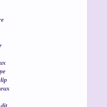
re
r
eux
pe
lip
teux
dit