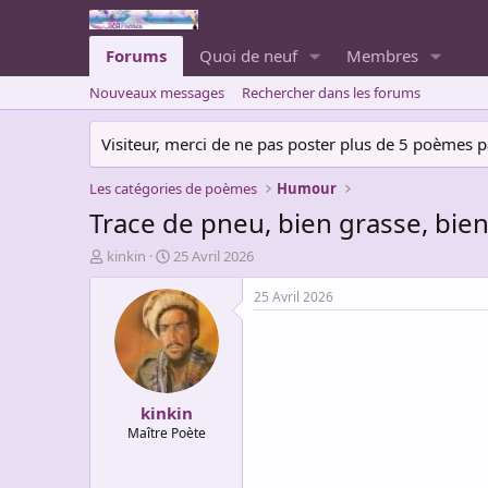
Forums
Quoi de neuf
Membres
Nouveaux messages
Rechercher dans les forums
Visiteur, merci de ne pas poster plus de 5 poèmes par 
Les catégories de poèmes
Humour
Trace de pneu, bien grasse, bien
A
D
kinkin
25 Avril 2026
u
a
t
t
25 Avril 2026
e
e
u
d
r
e
d
d
e
é
kinkin
l
b
a
u
Maître Poète
d
t
i