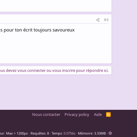
#4
s pour ton écrit toujours savoureux
us devez vous connecter ou vous inscrire pour répondre ici.
Nous contacter
Privacy policy
Aide
R
S
S
eur
Requêtes
8
Temps
0.0756s
Mémoire
3.33MB