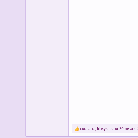
coqhardi
,
lilasys
,
Luron2ème
and 
R
e