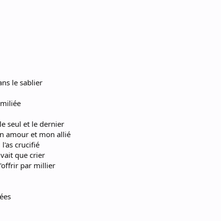
ns le sablier
miliée
le seul et le dernier
on amour et mon allié
'as crucifié
ait que crier
'offrir par millier
iées