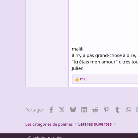
malili,
il n'y a pas grand-chose à dire, 
"tu étais mon amour" c très tou
Julien
malili
R
e
a
c
t
i
Facebook
X
Bluesky
LinkedIn
Reddit
Pinterest
Tumblr
Wh
Partager:
o
n
s
Les catégories de poèmes
Lettres ouvertes
: