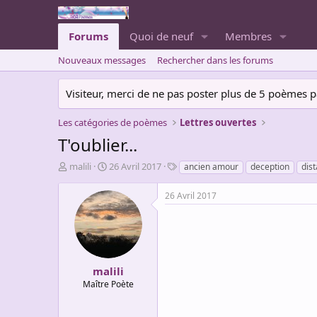
Forums
Quoi de neuf
Membres
Nouveaux messages
Rechercher dans les forums
Visiteur, merci de ne pas poster plus de 5 poèmes par 
Les catégories de poèmes
Lettres ouvertes
T'oublier...
A
D
T
malili
26 Avril 2017
ancien amour
deception
dis
u
a
a
t
t
g
26 Avril 2017
e
e
s
u
d
r
e
d
d
e
é
l
b
malili
a
u
Maître Poète
d
t
i