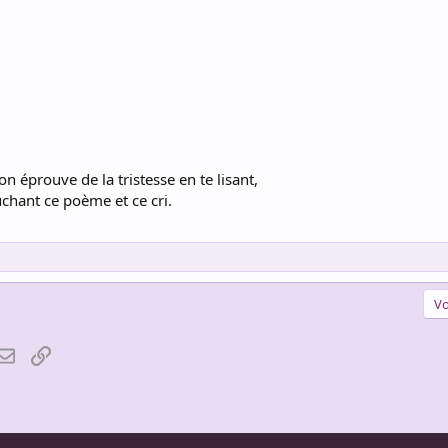
on éprouve de la tristesse en te lisant,
chant ce poème et ce cri.
Vo
atsApp
Email
Lien