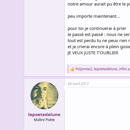
notre amour aurait pu être le pi
peu importe maintenant...
pour toi je continuerai à prier
le passé est passé : nous ne ser
tout est perdu tu ne peux rien r
et je crierai encore à plein gosie
JE VEUX JUSTE T'OUBLIER
Polymnie2
,
lepoetedelune
,
infini
a
R
e
a
26 Avril 2017
c
t
i
o
n
s
:
lepoetedelune
Maître Poète