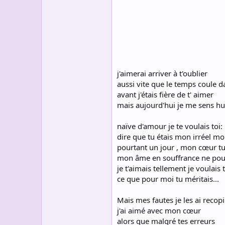
s
c
u
s
s
i
o
n
j'aimerai arriver à t'oublier
aussi vite que le temps coule da
avant j'étais fière de t' aimer
mais aujourd'hui je me sens hu
naïve d'amour je te voulais toi: 
dire que tu étais mon irréel m
pourtant un jour , mon cœur tu l
mon âme en souffrance ne pouv
je t'aimais tellement je voulais t
ce que pour moi tu méritais...
Mais mes fautes je les ai recop
j'ai aimé avec mon cœur
alors que malgré tes erreurs