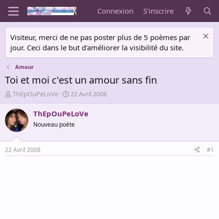
Connexion
S'inscrire
Visiteur, merci de ne pas poster plus de 5 poèmes par
jour. Ceci dans le but d'améliorer la visibilité du site.
Amour
Toi et moi c'est un amour sans fin
A
D
ThEpOuPeLoVe
22 Avril 2008
u
a
t
t
ThEpOuPeLoVe
e
e
Nouveau poète
u
d
r
e
d
d
22 Avril 2008
#1
e
é
l
b
a
u
d
t
i
s
c
u