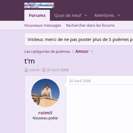
Forums
Quoi de neuf
Membres
Nouveaux messages
Rechercher dans les forums
Visiteur, merci de ne pas poster plus de 5 poèmes par 
Les catégories de poèmes
Amour
t'm
A
D
ruimil
20 Avril 2008
u
a
t
t
20 Avril 2008
e
e
u
d
r
e
d
d
e
é
ruimil
l
b
a
u
Nouveau poète
d
t
i