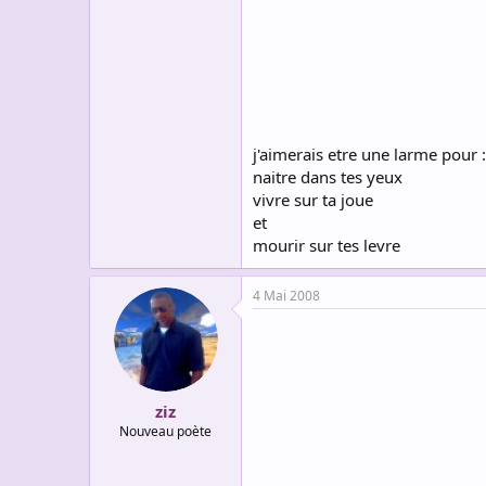
s
c
u
s
s
i
o
n
j'aimerais etre une larme pour :
naitre dans tes yeux
vivre sur ta joue
et
mourir sur tes levre
4 Mai 2008
ziz
Nouveau poète