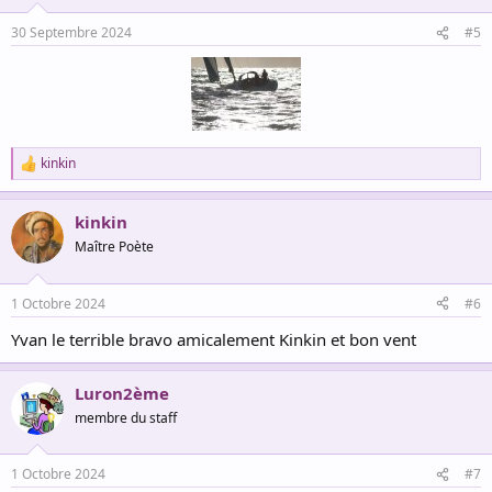
30 Septembre 2024
#5
kinkin
R
e
a
kinkin
c
t
Maître Poète
i
o
n
1 Octobre 2024
#6
s
:
Yvan le terrible bravo amicalement Kinkin et bon vent
Luron2ème
membre du staff
1 Octobre 2024
#7