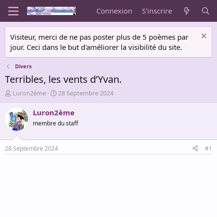
Connexion
S'inscrire
Visiteur, merci de ne pas poster plus de 5 poèmes par
jour. Ceci dans le but d'améliorer la visibilité du site.
Divers
Terribles, les vents d’Yvan.
A
D
Luron2ème
28 Septembre 2024
u
a
t
t
Luron2ème
e
e
membre du staff
u
d
r
e
d
d
28 Septembre 2024
#1
e
é
l
b
a
u
d
t
i
s
c
u