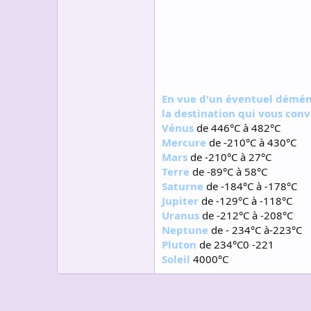
s
c
u
s
s
i
o
n
En vue d'un éventuel déména
la destination qui vous convi
Vénus
de 446°C à 482°C
Mercure
de -210°C à 430°C
Mars
de -210°C à 27°C
Terre
de -89°C à 58°C
Saturne
de -184°C à -178°C
Jupiter
de -129°C à -118°C
Uranus
de -212°C à -208°C
Neptune
de - 234°C à-223°C
Pluton
de 234°C0 -221
Soleil
4000°C