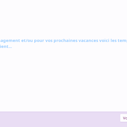
gement et/ou pour vos prochaines vacances voici les temp
ent...
Vo