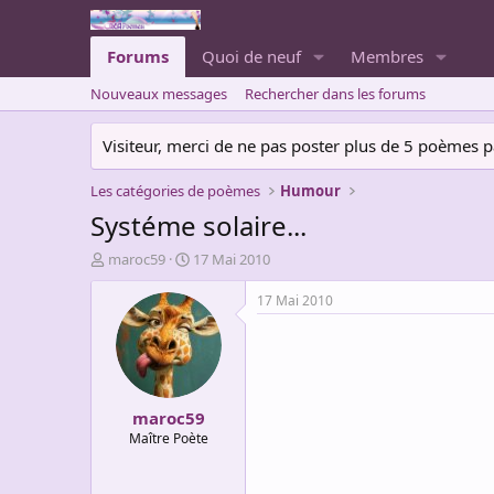
Forums
Quoi de neuf
Membres
Nouveaux messages
Rechercher dans les forums
Visiteur, merci de ne pas poster plus de 5 poèmes par 
Les catégories de poèmes
Humour
Systéme solaire...
A
D
maroc59
17 Mai 2010
u
a
t
t
17 Mai 2010
e
e
u
d
r
e
d
d
e
é
maroc59
l
b
a
u
Maître Poète
d
t
i