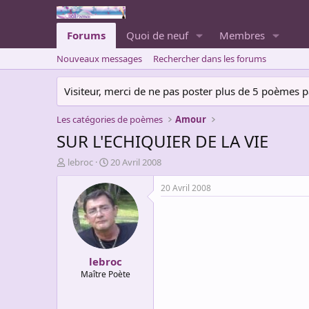
Forums
Quoi de neuf
Membres
Nouveaux messages
Rechercher dans les forums
Visiteur, merci de ne pas poster plus de 5 poèmes par 
Les catégories de poèmes
Amour
SUR L'ECHIQUIER DE LA VIE
A
D
lebroc
20 Avril 2008
u
a
t
t
20 Avril 2008
e
e
u
d
r
e
d
d
e
é
lebroc
l
b
a
u
Maître Poète
d
t
i