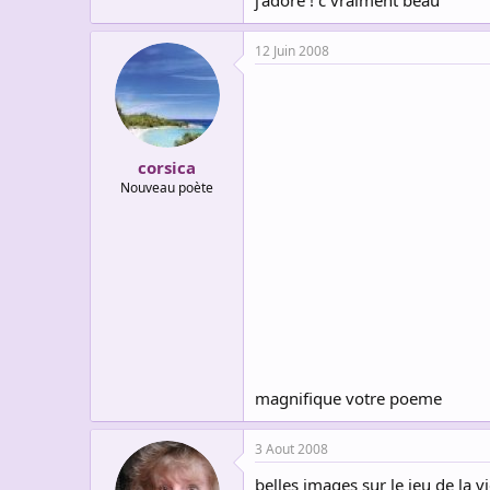
j'adore ! c vraiment beau
12 Juin 2008
corsica
Nouveau poète
magnifique votre poeme
3 Aout 2008
belles images sur le jeu de la v