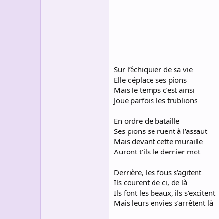
s
c
u
s
s
i
o
n
Sur l’échiquier de sa vie
Elle déplace ses pions
Mais le temps c’est ainsi
Joue parfois les trublions
En ordre de bataille
Ses pions se ruent à l’assaut
Mais devant cette muraille
Auront t’ils le dernier mot
Derrière, les fous s’agitent
Ils courent de ci, de là
Ils font les beaux, ils s’excitent
Mais leurs envies s’arrêtent là