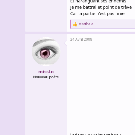
Et haranguant ses ennemis
Je me battrai et point de trêve
Car la partie n’est pas finie
Matthale
R
e
a
24 Avril 2008
c
t
i
o
n
s
:
missLo
Nouveau poète