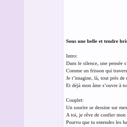
s
c
u
s
s
i
o
n
Sous une belle et tendre bri
Intro:
Dans le silence, une pensée s
Comme un frisson qui travers
Je t’imagine, là, tout près de
Et déjà mon âme s’ouvre à to
Couplet:
Un sourire se dessine sur mes
A toi, je rêve de confier mon
Pourvu que tu entendes les b