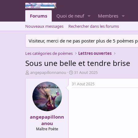
Forums
Quoi de neuf
Membres
Nouveaux messages
Rechercher dans les forums
Visiteur, merci de ne pas poster plus de 5 poèmes par 
Les catégories de poèmes
Lettres ouvertes
Sous une belle et tendre brise
A
D
angepapillonnanou
31 Aout 2025
u
a
t
t
31 Aout 2025
e
e
u
d
r
e
d
d
e
é
angepapillonn
l
b
a
u
anou
d
t
Maître Poète
i