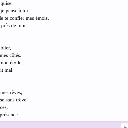
nquise.
e pense à toi.
de te confier mes émois.
 près de moi.
blier,
 mes côtés.
 mon étoile,
it mal.
 mes rêves,
se sans trêve.
nces,
présence.
Vo