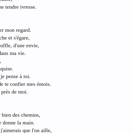
e tendre ivresse.
ler mon regard.
he et s'égare,
ouffle, d'une envie,
 dans ma vie.
,
nquise.
e pense à toi.
de te confier mes émois.
 près de moi.
r bien des chemins,
se donne la main.
j'aimerais que l'on aille,