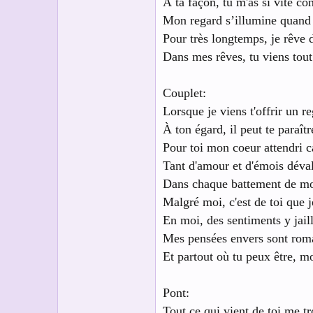
À ta façon, tu m'as si vite co
Mon regard s’illumine quand j
Pour très longtemps, je rêve 
Dans mes rêves, tu viens tout
Couplet:
Lorsque je viens t'offrir un r
À ton égard, il peut te paraîtr
Pour toi mon coeur attendri c
Tant d'amour et d'émois déval
Dans chaque battement de mo
Malgré moi, c'est de toi que 
En moi, des sentiments y jai
Mes pensées envers sont roma
Et partout où tu peux être, m
Pont:
Tout ce qui vient de toi me tr