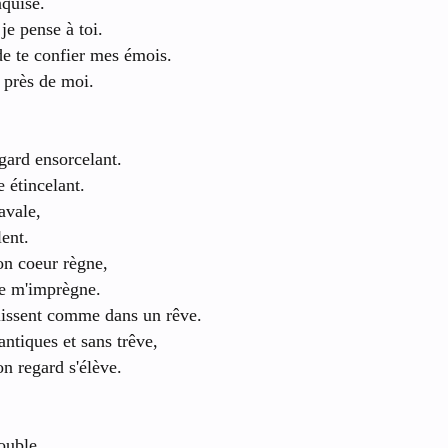
nquise.
e pense à toi.
de te confier mes émois.
 près de moi.
egard ensorcelant.
e étincelant.
avale,
ent.
n coeur règne,
je m'imprègne.
llissent comme dans un rêve.
ntiques et sans trêve,
on regard s'élève.
ouble,