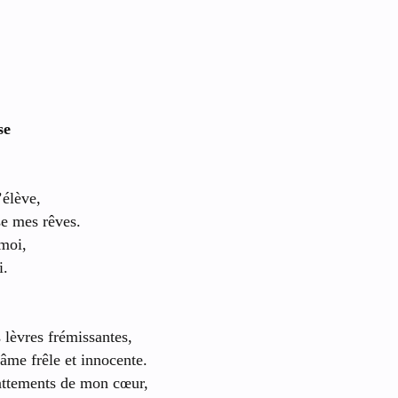
se
’élève,
e mes rêves.
 moi,
i.
 lèvres frémissantes,
 âme frêle et innocente.
attements de mon cœur,