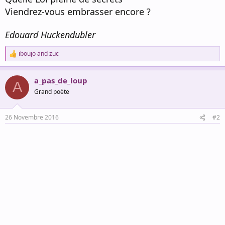
Viendrez-vous embrasser encore ?
Edouard Huckendubler
iboujo
and
zuc
R
e
a
a_pas_de_loup
c
A
t
Grand poète
i
o
n
26 Novembre 2016
#2
s
: