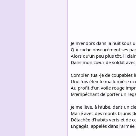
s
c
u
s
s
i
o
n
Je m’endors dans la nuit sous un 
Qui cache obscurément ses pan
Alors qu’un peu plus tôt, il claira
Dans mon cœur de soldat avec 
Combien tuai-je de coupables 
Une fois éteinte ma lumière oc
Au profit d’un voile rouge imp
M’empêchant de porter un regar
Je me lève, à l’aube, dans un cie
Marié avec des monts brunis de
Détachée d’habits verts et de c
Engagés, appelés dans l’armée 