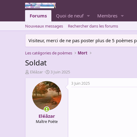
Forums
Quoi de neuf
Membres
Nouveaux messages
Rechercher dans les forums
Visiteur, merci de ne pas poster plus de 5 poèmes par 
Les catégories de poèmes
Mort
Soldat
A
D
Eléâzar
3 Juin 2025
u
a
t
t
3 Juin 2025
e
e
u
d
r
e
d
d
e
é
Eléâzar
l
b
a
u
Maître Poète
d
t
i