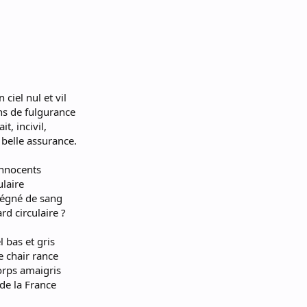
ciel nul et vil
s de fulgurance
it, incivil,
belle assurance.
innocents
ulaire
régné de sang
d circulaire ?
l bas et gris
 chair rance
orps amaigris
de la France