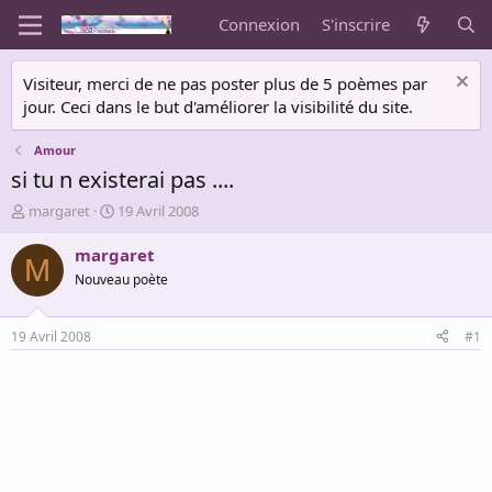
Connexion
S'inscrire
Visiteur, merci de ne pas poster plus de 5 poèmes par
jour. Ceci dans le but d'améliorer la visibilité du site.
Amour
si tu n existerai pas ....
A
D
margaret
19 Avril 2008
u
a
t
t
margaret
M
e
e
Nouveau poète
u
d
r
e
d
d
19 Avril 2008
#1
e
é
l
b
a
u
d
t
i
s
c
u