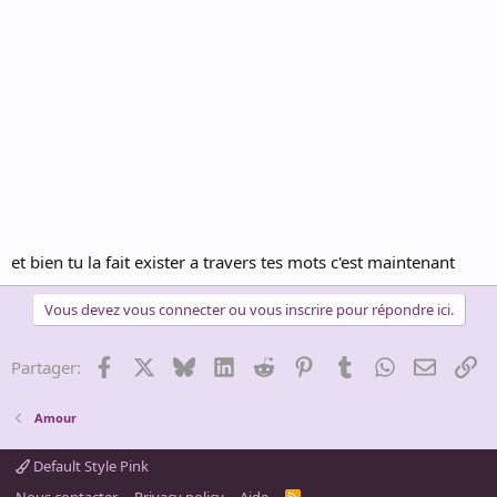
et bien tu la fait exister a travers tes mots c'est maintenant
Vous devez vous connecter ou vous inscrire pour répondre ici.
Facebook
X
Bluesky
LinkedIn
Reddit
Pinterest
Tumblr
WhatsApp
Email
Li
Partager:
Amour
Default Style Pink
R