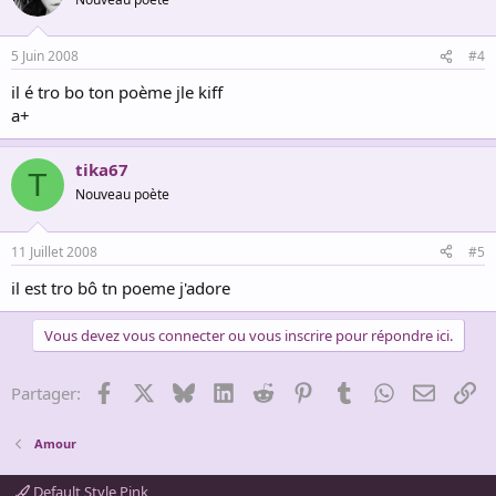
5 Juin 2008
#4
il é tro bo ton poème jle kiff
a+
tika67
T
Nouveau poète
11 Juillet 2008
#5
il est tro bô tn poeme j'adore
Vous devez vous connecter ou vous inscrire pour répondre ici.
Facebook
X
Bluesky
LinkedIn
Reddit
Pinterest
Tumblr
WhatsApp
Email
Li
Partager:
Amour
Default Style Pink