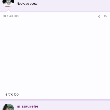
Nouveau poète
20 Avril 2008
#2
il é tro bo
missaurelie