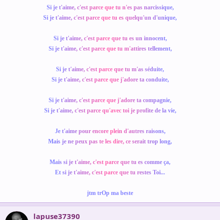
S
i
j
e
t
'
a
i
m
e
,
c
'
e
s
t
p
a
r
c
e
qu
e
t
u
n
'
e
s
p
a
s
n
a
r
c
i
s
s
i
q
u
e
,
S
i
j
e
t
'
a
i
m
e
,
c
'
e
s
t
p
a
r
c
e
q
ue
t
u
e
s
q
u
e
l
q
u
'
u
n
d
'
u
n
i
q
u
e
,
S
i
j
e
t
'
a
i
m
e
,
c
'
e
s
t
p
a
r
ce
q
u
e
t
u
e
s
u
n
i
n
n
o
c
e
n
t
,
S
i
j
e
t
'
a
i
m
e
,
c
'
e
s
t
p
a
r
c
e
qu
e
t
u
m
'
a
t
t
i
r
e
s
t
e
l
l
e
m
e
n
t
,
S
i
j
e
t
'
a
i
m
e
,
c
'
e
s
t
p
a
rc
e
q
u
e
t
u
m
'
a
s
s
é
d
u
i
t
e
,
S
i
j
e
t
'
a
i
m
e
,
c
'
e
s
t
p
a
r
c
e
q
u
e
j
'
a
d
o
r
e
t
a
c
o
n
d
u
i
t
e
,
S
i
j
e
t
'
a
i
m
e
,
c
'
e
s
t
p
a
r
c
e
q
u
e
j
'
a
d
o
r
e
t
a
c
o
m
p
a
g
n
i
e
,
S
i
j
e
t
'
a
i
m
e
,
c
'
e
s
t
p
a
r
c
e
q
u
'
av
e
c
t
o
i
j
e
p
r
o
f
i
t
e
d
e
l
a
v
i
e
,
J
e
t
'
a
i
m
e
p
o
u
r
e
n
c
o
r
e
pl
e
i
n
d
'
a
u
t
r
e
s
r
a
i
s
o
n
s
,
M
a
i
s
j
e
n
e
p
e
u
x
p
a
s
t
e
l
e
s
d
i
r
e
,
c
e
s
e
r
a
i
t
t
r
o
p
l
o
n
g
,
M
a
i
s
s
i
j
e
t
'
a
i
m
e
,
c
'
e
s
t
p
a
r
c
e
q
u
e
t
u
e
s
c
o
m
m
e
ç
a
,
E
t
s
i
j
e
t
'
a
i
m
e
,
c
'
e
s
t
p
ar
c
e
q
u
e
t
u
r
e
s
t
e
s
T
o
i
.
.
.
jtm trOp ma beste
lapuse37390