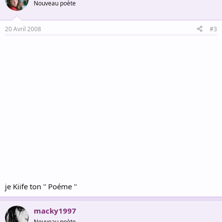
Nouveau poète
20 Avril 2008
#3
je Kiife ton '' Poéme ''
macky1997
Nouveau poète