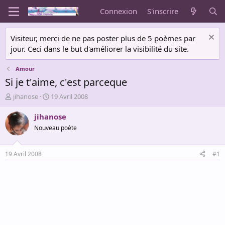
Connexion
S'inscrire
Visiteur, merci de ne pas poster plus de 5 poèmes par
jour. Ceci dans le but d'améliorer la visibilité du site.
Amour
Si je t'aime, c'est parceque
A
D
jihanose
19 Avril 2008
u
a
t
t
jihanose
e
e
Nouveau poète
u
d
r
e
d
d
19 Avril 2008
#1
e
é
l
b
a
u
d
t
i
s
c
u