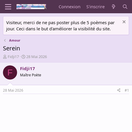
Connexion
S'inscrire
Visiteur, merci de ne pas poster plus de 5 poèmes par
jour. Ceci dans le but d'améliorer la visibilité du site.
Amour
Serein
A
D
Fidji17
28 Mai 2026
u
a
t
t
Fidji17
F
e
e
Maître Poète
u
d
r
e
d
d
28 Mai 2026
#1
e
é
l
b
a
u
d
t
i
s
c
u