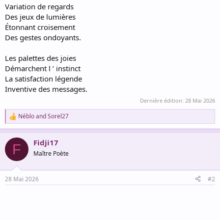
Variation de regards
Des jeux de lumières
Étonnant croisement
Des gestes ondoyants.
Les palettes des joies
Démarchent l ’ instinct
La satisfaction légende
Inventive des messages.
Dernière édition:
28 Mai 2026
Néblo
and
Sorel27
R
e
a
Fidji17
c
F
t
Maître Poète
i
o
n
28 Mai 2026
#2
s
: