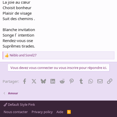
La joie au cœur
Choisit bonheur
Plaisir de visage
Suit des chemins .
Blanche invitation
Songe l ́ intention
Rendez-vous ose
Suprêmes tirades.
Néblo
and
Sorel27
R
e
a
Vous devez vous connecter ou vous inscrire pour répondre ici.
c
t
i
Facebook
X
Bluesky
LinkedIn
Reddit
Pinterest
Tumblr
WhatsApp
Email
Li
Partager:
o
n
s
Amour
:
Default Style Pink
Nous contacter
Privacy policy
Aide
R
S