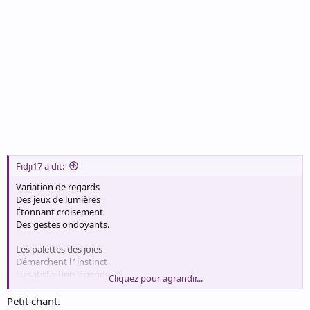
Fidji17 a dit:
Variation de regards
Des jeux de lumières
Étonnant croisement
Des gestes ondoyants.
Les palettes des joies
Démarchent l ’ instinct
La satisfaction légende
Cliquez pour agrandir...
Inventive des messages.
Petit chant.