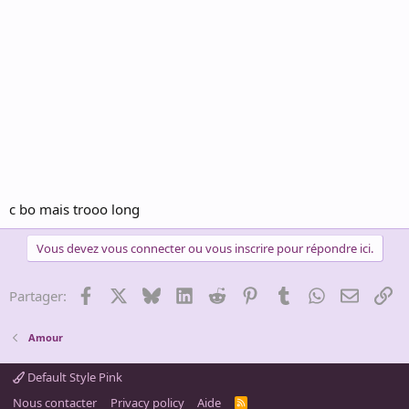
c bo mais trooo long
Vous devez vous connecter ou vous inscrire pour répondre ici.
Facebook
X
Bluesky
LinkedIn
Reddit
Pinterest
Tumblr
WhatsApp
Email
Li
Partager:
Amour
Default Style Pink
Nous contacter
Privacy policy
Aide
R