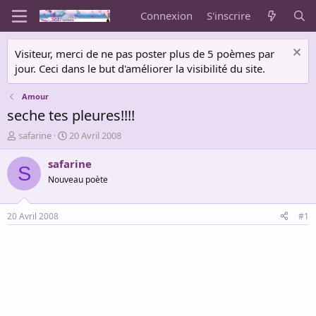
Connexion
S'inscrire
Visiteur, merci de ne pas poster plus de 5 poèmes par
jour. Ceci dans le but d'améliorer la visibilité du site.
Amour
seche tes pleures!!!!
A
D
safarine
20 Avril 2008
u
a
t
t
safarine
S
e
e
Nouveau poète
u
d
r
e
d
d
20 Avril 2008
#1
e
é
l
b
a
u
d
t
i
s
c
u