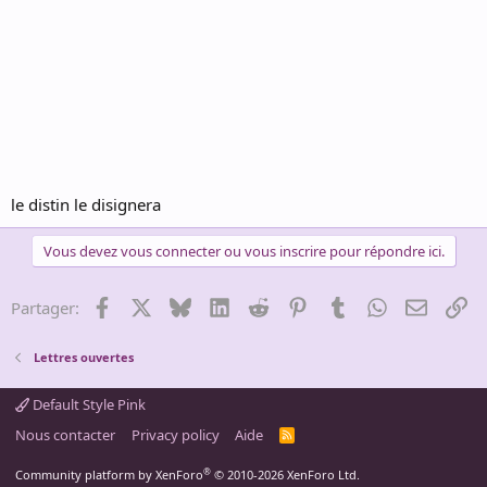
le distin le disignera
Vous devez vous connecter ou vous inscrire pour répondre ici.
Facebook
X
Bluesky
LinkedIn
Reddit
Pinterest
Tumblr
WhatsApp
Email
Li
Partager:
Lettres ouvertes
Default Style Pink
Nous contacter
Privacy policy
Aide
R
S
S
®
Community platform by XenForo
© 2010-2026 XenForo Ltd.