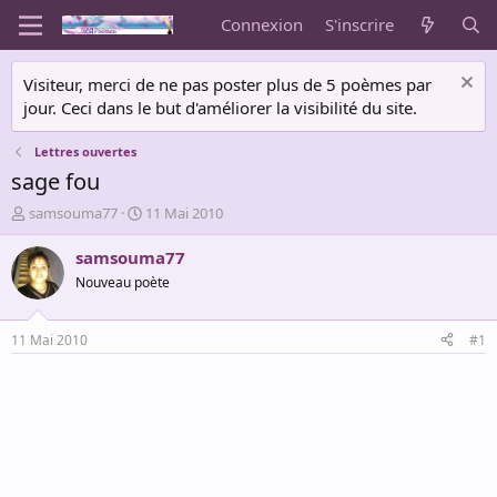
Connexion
S'inscrire
Visiteur, merci de ne pas poster plus de 5 poèmes par
jour. Ceci dans le but d'améliorer la visibilité du site.
Lettres ouvertes
sage fou
A
D
samsouma77
11 Mai 2010
u
a
t
t
samsouma77
e
e
Nouveau poète
u
d
r
e
d
d
11 Mai 2010
#1
e
é
l
b
a
u
d
t
i
s
c
u