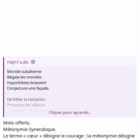
Fidji17 a dit:
Monde subalterne
Bégaie les mondes
Hypothèses brassent
Conjecture une façade.
De frôler la tentation
Propulse des ailleurs
La trahison du doute
Cliquez pour agrandir...
Menace la convention .
Mots offerts.
Métonymie Synecdoque.
Le terme « cœur » désigne le courage : la métonymie désigne