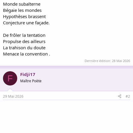
Monde subalterne
Bégaie les mondes
Hypothèses brassent
Conjecture une façade.
De frôler la tentation
Propulse des ailleurs
La trahison du doute
Menace la convention .
Dernière édition:
28 Mai 2026
Fidji17
F
Maître Poète
29 Mai 2026
#2