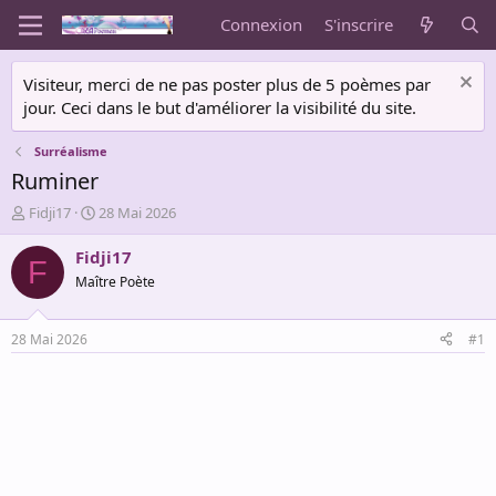
Connexion
S'inscrire
Visiteur, merci de ne pas poster plus de 5 poèmes par
jour. Ceci dans le but d'améliorer la visibilité du site.
Surréalisme
Ruminer
A
D
Fidji17
28 Mai 2026
u
a
t
t
Fidji17
F
e
e
Maître Poète
u
d
r
e
d
d
28 Mai 2026
#1
e
é
l
b
a
u
d
t
i
s
c
u