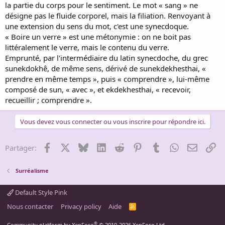
la partie du corps pour le sentiment. Le mot « sang » ne
désigne pas le fluide corporel, mais la filiation. Renvoyant à
une extension du sens du mot, c'est une synecdoque.
« Boire un verre » est une métonymie : on ne boit pas
littéralement le verre, mais le contenu du verre.
Emprunté, par l'intermédiaire du latin synecdoche, du grec
sunekdokhê, de même sens, dérivé de sunekdekhesthai, «
prendre en même temps », puis « comprendre », lui-même
composé de sun, « avec », et ekdekhesthai, « recevoir,
recueillir ; comprendre ».
Vous devez vous connecter ou vous inscrire pour répondre ici.
Facebook
X
Bluesky
LinkedIn
Reddit
Pinterest
Tumblr
WhatsApp
Email
Li
Partager:
Surréalisme
Default Style Pink
Nous contacter
Privacy policy
Aide
R
S
S
®
Community platform by XenForo
© 2010-2026 XenForo Ltd.