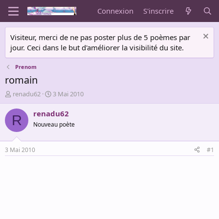
Connexion
S'inscrire
Visiteur, merci de ne pas poster plus de 5 poèmes par
jour. Ceci dans le but d'améliorer la visibilité du site.
Prenom
romain
A
D
renadu62
3 Mai 2010
u
a
t
t
renadu62
R
e
e
Nouveau poète
u
d
r
e
d
d
3 Mai 2010
#1
e
é
l
b
a
u
d
t
i
s
c
u