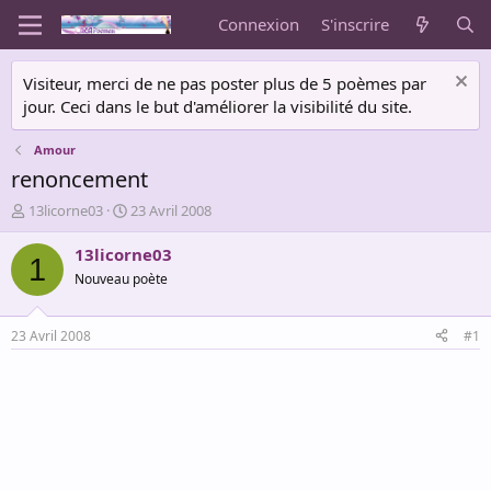
Connexion
S'inscrire
Visiteur, merci de ne pas poster plus de 5 poèmes par
jour. Ceci dans le but d'améliorer la visibilité du site.
Amour
renoncement
A
D
13licorne03
23 Avril 2008
u
a
t
t
13licorne03
1
e
e
Nouveau poète
u
d
r
e
d
d
23 Avril 2008
#1
e
é
l
b
a
u
d
t
i
s
c
u