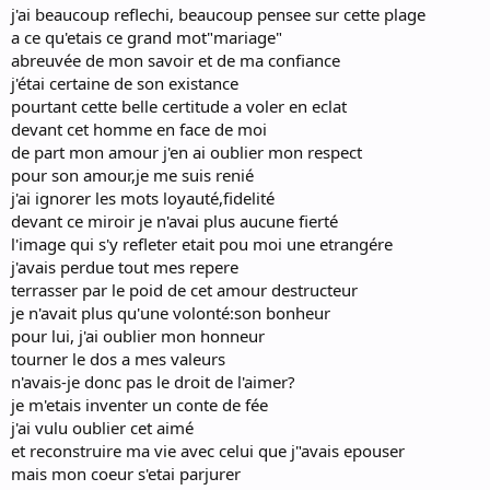
j'ai beaucoup reflechi, beaucoup pensee sur cette plage
a ce qu'etais ce grand mot"mariage"
abreuvée de mon savoir et de ma confiance
j'étai certaine de son existance
pourtant cette belle certitude a voler en eclat
devant cet homme en face de moi
de part mon amour j'en ai oublier mon respect
pour son amour,je me suis renié
j'ai ignorer les mots loyauté,fidelité
devant ce miroir je n'avai plus aucune fierté
l'image qui s'y refleter etait pou moi une etrangére
j'avais perdue tout mes repere
terrasser par le poid de cet amour destructeur
je n'avait plus qu'une volonté:son bonheur
pour lui, j'ai oublier mon honneur
tourner le dos a mes valeurs
n'avais-je donc pas le droit de l'aimer?
je m'etais inventer un conte de fée
j'ai vulu oublier cet aimé
et reconstruire ma vie avec celui que j"avais epouser
mais mon coeur s'etai parjurer