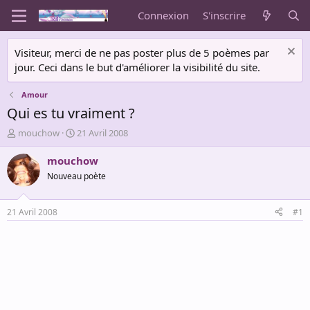
Connexion
S'inscrire
Visiteur, merci de ne pas poster plus de 5 poèmes par
jour. Ceci dans le but d'améliorer la visibilité du site.
Amour
Qui es tu vraiment ?
A
D
mouchow
21 Avril 2008
u
a
t
t
mouchow
e
e
Nouveau poète
u
d
r
e
d
d
21 Avril 2008
#1
e
é
l
b
a
u
d
t
i
s
c
u