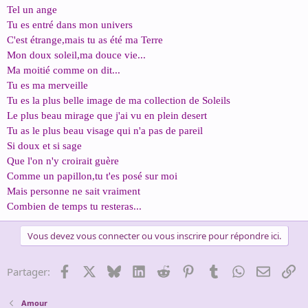
Tel un ange
Tu es entré dans mon univers
C'est étrange,mais tu as été ma Terre
Mon doux soleil,ma douce vie...
Ma moitié comme on dit...
Tu es ma merveille
Tu es la plus belle image de ma collection de Soleils
Le plus beau mirage que j'ai vu en plein desert
Tu as le plus beau visage qui n'a pas de pareil
Si doux et si sage
Que l'on n'y croirait guère
Comme un papillon,tu t'es posé sur moi
Mais personne ne sait vraiment
Combien de temps tu resteras...
Vous devez vous connecter ou vous inscrire pour répondre ici.
Facebook
X
Bluesky
LinkedIn
Reddit
Pinterest
Tumblr
WhatsApp
Email
Li
Partager:
Amour