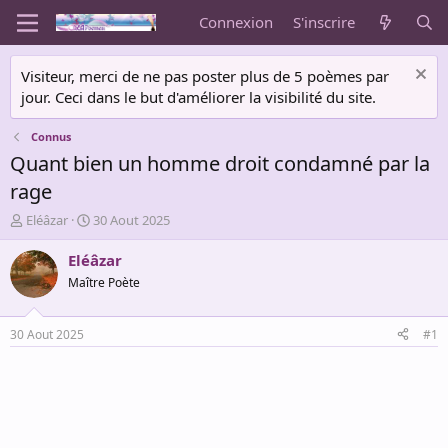
Connexion
S'inscrire
Visiteur, merci de ne pas poster plus de 5 poèmes par
jour. Ceci dans le but d'améliorer la visibilité du site.
Connus
Quant bien un homme droit condamné par la
rage
A
D
Eléâzar
30 Aout 2025
u
a
t
t
Eléâzar
e
e
Maître Poète
u
d
r
e
d
d
30 Aout 2025
#1
e
é
l
b
a
u
d
t
i
s