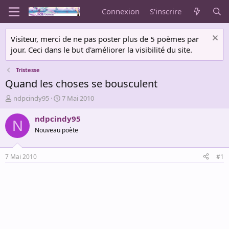
Connexion
S'inscrire
Visiteur, merci de ne pas poster plus de 5 poèmes par
jour. Ceci dans le but d'améliorer la visibilité du site.
Tristesse
Quand les choses se bousculent
A
D
ndpcindy95
7 Mai 2010
u
a
t
t
ndpcindy95
N
e
e
Nouveau poète
u
d
r
e
d
d
7 Mai 2010
#1
e
é
l
b
a
u
d
t
i
s
c
u