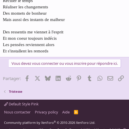
Reculer le temps
Réaliser les changements
Des momets de bonheur
Mais aussi des instants de malheur
Des ressentis me viennet à l'esprit
Et mon coeur toujours indécis
Les pensées reviennent alors
Et s'installent les remords
Vous devez vous connecter ou vous inscrire pour répondre ici.
Facebook
X
Bluesky
LinkedIn
Reddit
Pinterest
Tumblr
WhatsApp
Email
Li
Partager:
Tristesse
Default Style Pink
Nous contacter
Privacy policy
Aide
R
S
S
®
Community platform by XenForo
© 2010-2026 XenForo Ltd.