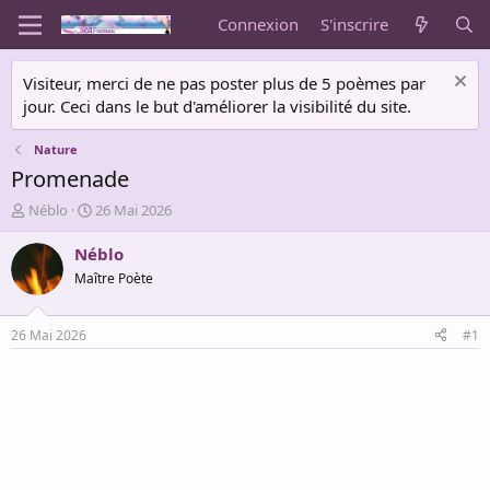
Connexion
S'inscrire
Visiteur, merci de ne pas poster plus de 5 poèmes par
jour. Ceci dans le but d'améliorer la visibilité du site.
Nature
Promenade
A
D
Néblo
26 Mai 2026
u
a
t
t
Néblo
e
e
Maître Poète
u
d
r
e
d
d
26 Mai 2026
#1
e
é
l
b
a
u
d
t
i
s
c
u