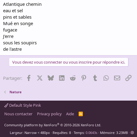
Atlantique chemin
eau et sel
pins et sables
Mué en songe
fugace
J'erre
sous les soupirs
de l'astre
Vous devez vous connecter ou vous inscrire pour répondre ici.
Facebook
X
Bluesky
LinkedIn
Reddit
Pinterest
Tumblr
WhatsApp
Email
Li
Partager:
Nature
Default Style Pink
Nous contacter
Privacy policy
Aide
R
S
S
®
Community platform by XenForo
© 2010-2026 XenForo Ltd.
Largeur
Requêtes
8
Temps
0.0643s
Mémoire
3.23MB