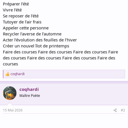
Préparer l’été
Vivre l’été
Se reposer de l’été
Tutoyer de l’air frais
Appeler cette personne
Recycler l’averse de l’automne
Acter l’évolution des feuilles de l’hiver
Créer un nouvel îlot de printemps
Faire des courses Faire des courses Faire des courses Faire
des courses Faire des courses Faire des courses Faire des
courses
coqhardi
R
e
a
coqhardi
c
t
Maître Poète
i
o
n
15 Mai 2026
#2
s
: