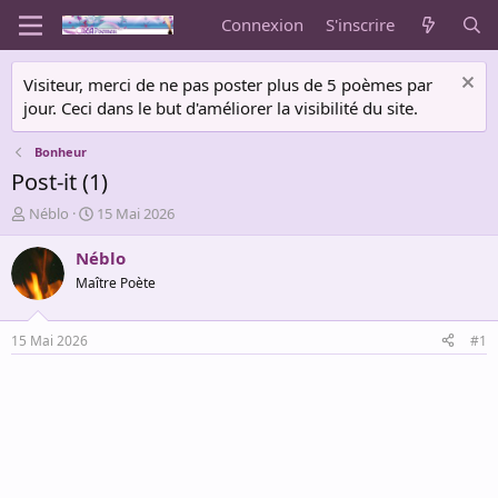
Connexion
S'inscrire
Visiteur, merci de ne pas poster plus de 5 poèmes par
jour. Ceci dans le but d'améliorer la visibilité du site.
Bonheur
Post-it (1)
A
D
Néblo
15 Mai 2026
u
a
t
t
Néblo
e
e
Maître Poète
u
d
r
e
d
d
15 Mai 2026
#1
e
é
l
b
a
u
d
t
i
s
c
u