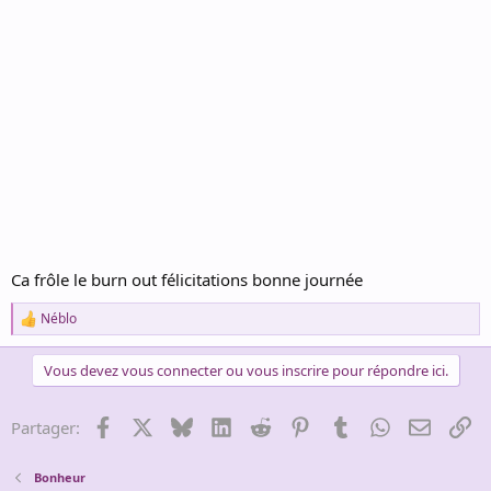
Ca frôle le burn out félicitations bonne journée
Néblo
R
e
a
Vous devez vous connecter ou vous inscrire pour répondre ici.
c
t
i
Facebook
X
Bluesky
LinkedIn
Reddit
Pinterest
Tumblr
WhatsApp
Email
Li
Partager:
o
n
s
Bonheur
: