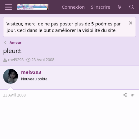
Connexion
S'inscrire
Visiteur, merci de ne pas poster plus de 5 poèmes par
jour. Ceci dans le but d'améliorer la visibilité du site.
Amour
pleur£
A
D
mel9293
23 Avril 2008
u
a
t
t
mel9293
e
e
Nouveau poète
u
d
r
e
d
d
23 Avril 2008
#1
e
é
l
b
a
u
d
t
i
s
c
u