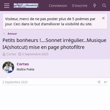
Connexion
S'inscrire
Visiteur, merci de ne pas poster plus de 5 poèmes par
jour. Ceci dans le but d'améliorer la visibilité du site.
Amour
Petits bonheurs !....Sonnet irrégulier...Musique
IA(shotcut) mise en page photofiltre
A
D
Cortes
2 Septembre 2025
u
a
t
t
Cortes
e
e
Maître Poète
u
d
r
e
d
d
2 Septembre 2025
#1
e
é
l
b
a
u
d
t
i
s