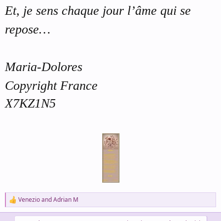
Et, je sens chaque jour l’âme qui se
repose…
Maria-Dolores
Copyright France
X7KZ1N5
Venezio
and
Adrian M
R
e
a