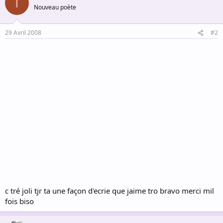
T
Nouveau poète
29 Avril 2008
#2
c tré joli tjr ta une façon d'ecrie que jaime tro bravo merci mil
fois biso