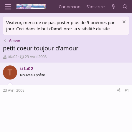
Connexion
S'inscrire
Visiteur, merci de ne pas poster plus de 5 poèmes par
jour. Ceci dans le but d'améliorer la visibilité du site.
Amour
petit coeur toujour d'amour
A
D
tifa02
23 Avril 2008
u
a
t
t
tifa02
T
e
e
Nouveau poète
u
d
r
e
d
d
23 Avril 2008
#1
e
é
l
b
a
u
d
t
i
s
c
u