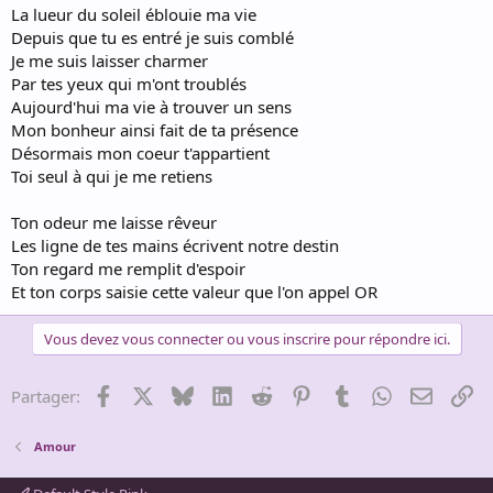
La lueur du soleil éblouie ma vie
Depuis que tu es entré je suis comblé
Je me suis laisser charmer
Par tes yeux qui m'ont troublés
Aujourd'hui ma vie à trouver un sens
Mon bonheur ainsi fait de ta présence
Désormais mon coeur t'appartient
Toi seul à qui je me retiens
Ton odeur me laisse rêveur
Les ligne de tes mains écrivent notre destin
Ton regard me remplit d'espoir
Et ton corps saisie cette valeur que l'on appel OR
Vous devez vous connecter ou vous inscrire pour répondre ici.
Facebook
X
Bluesky
LinkedIn
Reddit
Pinterest
Tumblr
WhatsApp
Email
Li
Partager:
Amour