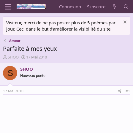
Connexion
S'inscrire
Visiteur, merci de ne pas poster plus de 5 poèmes par
jour. Ceci dans le but d'améliorer la visibilité du site.
Amour
Parfaite à mes yeux
A
D
SHOO
17 Mai 2010
u
a
t
t
SHOO
S
e
e
Nouveau poète
u
d
r
e
d
d
17 Mai 2010
#1
e
é
l
b
a
u
d
t
i
s
c
u