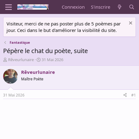
Connexion
S'inscrire
Visiteur, merci de ne pas poster plus de 5 poèmes par
jour. Ceci dans le but d'améliorer la visibilité du site.
Fantastique
Pépère le chat du poète, suite
A
D
Rêveurlunaire
31 Mai 2026
u
a
t
t
Rêveurlunaire
e
e
Maître Poète
u
d
r
e
d
d
31 Mai 2026
#1
e
é
l
b
a
u
d
t
i
s
c
u