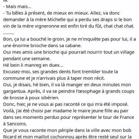
- Mais mais...
- Tu bêles à présent, de mieux en mieux. Allez, va donc
demander à la mère Michelle qui a perdu ses draps si le bon
vin de la mère vigneronne est enfin tiré du fût, chat chat chat.
.........
Bon, ça lui a bouché le groin. Je ne m'inquiète pas pour lui, il a
une énorme brioche dans sa cabane.
Oui mes amis une brioche qui pourrait nourrir tout un village
pendant une semaine.
Hé bein li manreg en duex...
Excusez-moi, ses grandes dents font trembler toute la
commune et je n'arrivais plus à taper mon récit.
Oui, je disais, hé bien, il va là manger en deux minutes mon
gargantua. Après, il va se peindre l'œsophage à grands coups
de brosse à poux sibérien.
Donc, hier, je ne vous ai pas raconté ce qui m'a été imposé.
Voilà, j'ai été choisi par madame le maire jeune fille au pair
dans ses moments perdus pour représenter le tour de France
à Sancoins.
Que je vous raconte mon périple dans la ville avec mon bob
Ricard et mon maillot cochonnou après être resté seul sur la