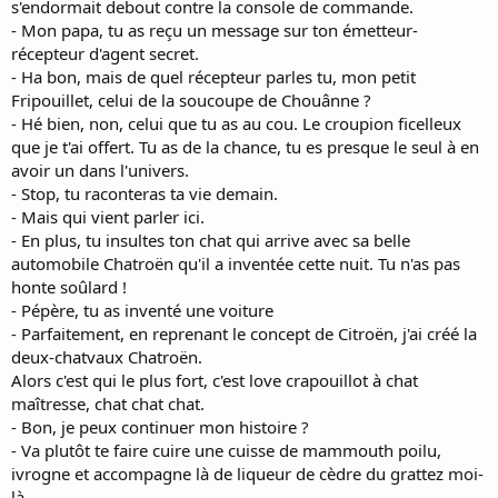
s'endormait debout contre la console de commande.
- Mon papa, tu as reçu un message sur ton émetteur-
récepteur d'agent secret.
- Ha bon, mais de quel récepteur parles tu, mon petit
Fripouillet, celui de la soucoupe de Chouânne ?
- Hé bien, non, celui que tu as au cou. Le croupion ficelleux
que je t'ai offert. Tu as de la chance, tu es presque le seul à en
avoir un dans l'univers.
- Stop, tu raconteras ta vie demain.
- Mais qui vient parler ici.
- En plus, tu insultes ton chat qui arrive avec sa belle
automobile Chatroën qu'il a inventée cette nuit. Tu n'as pas
honte soûlard !
- Pépère, tu as inventé une voiture
- Parfaitement, en reprenant le concept de Citroën, j'ai créé la
deux-chatvaux Chatroën.
Alors c'est qui le plus fort, c'est love crapouillot à chat
maîtresse, chat chat chat.
- Bon, je peux continuer mon histoire ?
- Va plutôt te faire cuire une cuisse de mammouth poilu,
ivrogne et accompagne là de liqueur de cèdre du grattez moi-
là.