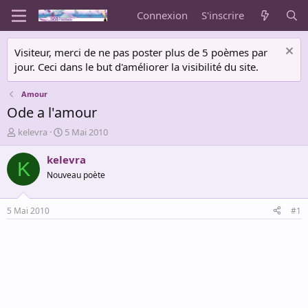
Connexion
S'inscrire
Visiteur, merci de ne pas poster plus de 5 poèmes par
jour. Ceci dans le but d'améliorer la visibilité du site.
Amour
Ode a l'amour
A
D
kelevra
5 Mai 2010
u
a
t
t
kelevra
K
e
e
Nouveau poète
u
d
r
e
d
d
5 Mai 2010
#1
e
é
l
b
a
u
d
t
i
s
c
u