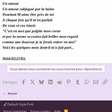
Un amour
Un amour subjugué par la haine
Pourtant M aime être près de toi
A chaque fois qu'il m'en parlait
De vous et vos émois
"C'est en moi que palpite mon coeur
et par la meme occasion fait briller mon regard
comme une douceur je te ferais entrer en moi"
Voici les quelques mots dont-il m'a fait part...
Mehdi KELEVRA.
Vous devez vous connecter ou vous inscrire pour répondre ici.
Facebook
X
Bluesky
LinkedIn
Reddit
Pinterest
Tumblr
WhatsApp
Email
Li
Partager:
Amour
Default Style Pink
Nous contacter
Privacy policy
Aide
R