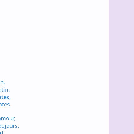
in,
tin.
ates,
ates.
amour,
oujours.
l,