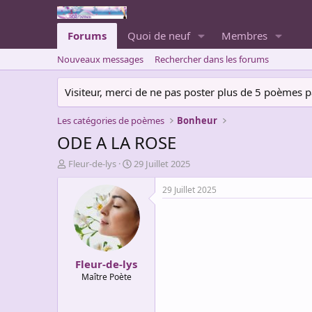
Forums
Quoi de neuf
Membres
Nouveaux messages
Rechercher dans les forums
Visiteur, merci de ne pas poster plus de 5 poèmes par 
Les catégories de poèmes
Bonheur
ODE A LA ROSE
A
D
Fleur-de-lys
29 Juillet 2025
u
a
t
t
29 Juillet 2025
e
e
u
d
r
e
d
d
e
é
Fleur-de-lys
l
b
a
u
Maître Poète
d
t
i