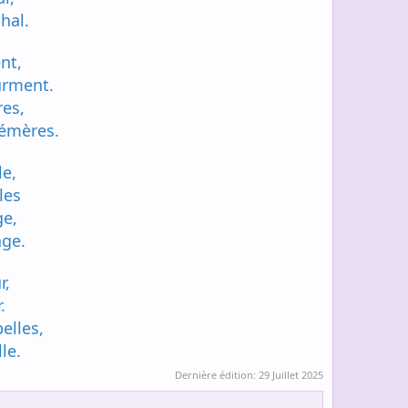
hal.
nt,
urment.
res,
émères.
e,
les
ge,
age.
r,
.
elles,
le.
Dernière édition:
29 Juillet 2025