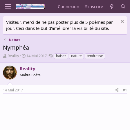
Connexion
S'inscrire
Visiteur, merci de ne pas poster plus de 5 poèmes par
jour. Ceci dans le but d'améliorer la visibilité du site.
Nature
Nymphéa
A
D
T
Reality
14 Mai 2017
baiser
nature
tendresse
u
a
a
t
t
g
Reality
e
e
s
Maître Poète
u
d
r
e
d
d
14 Mai 2017
#1
e
é
l
b
a
u
d
t
i
s
c
u