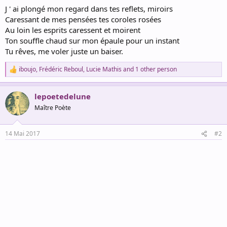
J ' ai plongé mon regard dans tes reflets, miroirs
Caressant de mes pensées tes coroles rosées
Au loin les esprits caressent et moirent
Ton souffle chaud sur mon épaule pour un instant
Tu rêves, me voler juste un baiser.
iboujo
,
Frédéric Reboul
,
Lucie Mathis
and 1 other person
R
e
a
lepoetedelune
c
t
Maître Poète
i
o
n
14 Mai 2017
#2
s
: