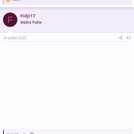
R
e
a
Fidji17
c
F
t
Maître Poète
i
o
n
29 Juillet 2025
#2
s
: