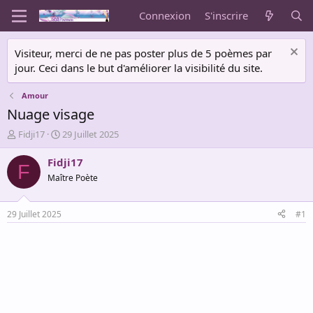
Connexion
S'inscrire
Visiteur, merci de ne pas poster plus de 5 poèmes par
jour. Ceci dans le but d'améliorer la visibilité du site.
Amour
Nuage visage
A
D
Fidji17
29 Juillet 2025
u
a
t
t
Fidji17
F
e
e
Maître Poète
u
d
r
e
d
d
29 Juillet 2025
#1
e
é
l
b
a
u
d
t
i
s
c
u