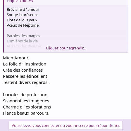
Fidji17 a dit:
Bréviaire d ’ amour
Songe la présence
Flots de jolis yeux
Vœux de Neptune.
Paroles des magies
Lumières de la vie
Attraits des Beautés
Cliquez pour agrandir...
Les paysages fugitifs.
Mien Amour.
Lumières des roses
La folie d ’ inspiration
Lisières de l ’ époque
Crée des confiances
Images se dénichent
Passerelles étincellent
De gravité destinée.
Testent divers regards .
Une beauté féroce
De charmant cadeau
Lucioles de protection
Liaisons transposent
Scannent les imageries
Le vocable tourment .
Charme d ’ explorations
Fiance beaux parcours.
Vous devez vous connecter ou vous inscrire pour répondre ici.