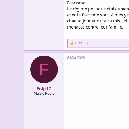
Fascisme
Le régime politique états-unien
avec le fascisme sont, à mes yeu
chaque jour aux Etats-Unis : pl
menaces contre leur famille.
Didou52
R
e
a
6 Mai 2025
c
F
t
i
o
n
s
:
Fidji17
Maître Poète