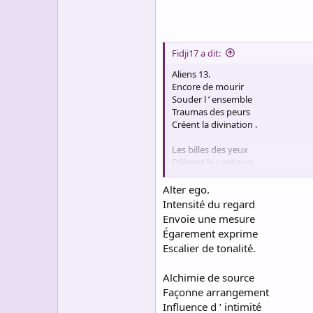
Fidji17 a dit:
Aliens 13.
Encore de mourir
Souder l ’ ensemble
Traumas des peurs
Créent la divination .
Les billes des yeux
Délirent le contours
Terreur d ’ exactitude
Éblouit les chaînes.
Alter ego.
Intensité du regard
Larmes ensanglantent
Envoie une mesure
Des sourires de porte
Égarement exprime
Les envois des nuits
Escalier de tonalité.
Ouvrent larges enfers.
Démence de sainteté
Alchimie de source
Sait jouer au piano
Façonne arrangement
Déveine des hostilités
Influence d ’ intimité
Trompe faux instants.