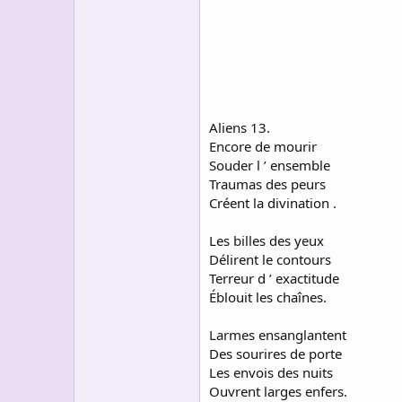
s
c
u
s
s
i
o
n
Aliens 13.
Encore de mourir
Souder l ’ ensemble
Traumas des peurs
Créent la divination .
Les billes des yeux
Délirent le contours
Terreur d ’ exactitude
Éblouit les chaînes.
Larmes ensanglantent
Des sourires de porte
Les envois des nuits
Ouvrent larges enfers.