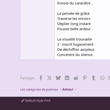
Envoie du caractère .
Les vies et les morts
La pensée de grâce
Ont les clés du retour
La lugubre délivrance
Traverse les miroirs
Permet pénible survie.
Déplier long instant
Pousse belle ardeur .
La conviction affuble
Les repères des arts
La visuelle trouvaille
Belle étrangeté court
S ’ inscrit fugacement
Accroît toute Beauté .
De déchiffrer ampleur
Des murs de pluie
Concentre du silence.
Accusent la légende
Des nuages hallucinent
Des illusions futures.
Des yeux de rareté
Facebook
X
Bluesky
LinkedIn
Reddit
Pinterest
Tumblr
Wh
Partager:
Consultent jolis iris
Sans fin de pleurer
Entraîne vaste plaie.
Les catégories de poèmes
Amour
Buter des existences
Default Style Pink
Dissout des énergies
Vrai medium captive