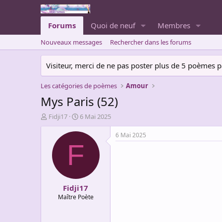
Forums
Quoi de neuf
Membres
Nouveaux messages
Rechercher dans les forums
Visiteur, merci de ne pas poster plus de 5 poèmes par 
Les catégories de poèmes
Amour
Mys Paris (52)
A
D
Fidji17
6 Mai 2025
u
a
t
t
6 Mai 2025
e
e
F
u
d
r
e
d
d
e
é
Fidji17
l
b
a
u
Maître Poète
d
t
i