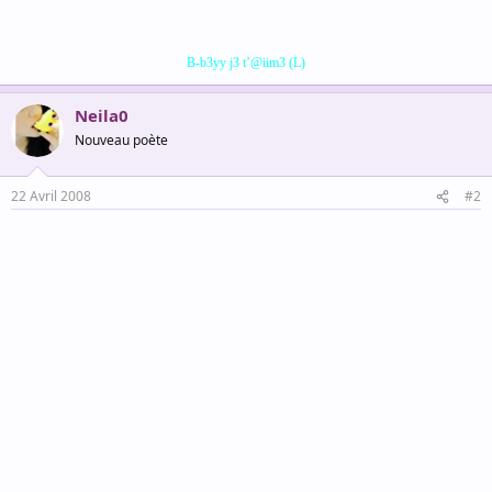
B-b3yy j3 t’@iim3 (L)
Neila0
Nouveau poète
22 Avril 2008
#2