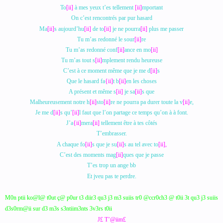
To
[ii]
à mes yeux t’es tellement
[ii]
mportant
On c’est rencontrés par pur hasard
Ma
[ii]
s aujourd’hu
[ii]
de to
[ii]
je ne pourra
[ii]
plus me passer
Tu m’as redonné le sour
[ii]
re
Tu m’as redonné conf
[ii]
ance en mo
[ii]
Tu m’as tout s
[ii]
mplement rendu heureuse
C’est à ce moment même que je me d
[ii]
s
Que le hasard fa
{ii]
t b
[ii]
en les choses
A présent et même s
[ii]
je sa
[ii]
s que
Malheureusement notre h
[ii]
sto
[ii]
re ne pourra pa durer toute la v
[ii]
e,
Je me d
[ii]
s qu’
[ii]
l faut que l’on partage ce temps qu’on à à font.
J’a
{ii]
mera
[ii]
tellement être à tes côtés
T’embrasser.
A chaque fo
[ii]
s que je su
[ii]
s au tel avec to
[ii],
C’est des moments mag
[ii]
ques que je passe
T’es trop un ange bb
Et jveu pas te perdre.
M0n ptii ko@l@ t0ut ç@ p0ur t3 diir3 qu3 j3 m3 suiis tr0 @ccr0ch3 @ t0ii 3t qu3 j3 suiis
d3s0rm@ii sur d3 m3s s3ntiim3nts 3v3rs t0ii
J£ T’@iim£