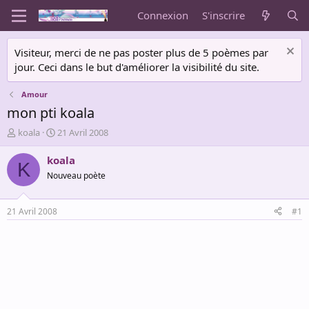
Connexion
S'inscrire
Visiteur, merci de ne pas poster plus de 5 poèmes par
jour. Ceci dans le but d'améliorer la visibilité du site.
Amour
mon pti koala
A
D
koala
21 Avril 2008
u
a
t
t
koala
K
e
e
Nouveau poète
u
d
r
e
d
d
21 Avril 2008
#1
e
é
l
b
a
u
d
t
i
s
c
u