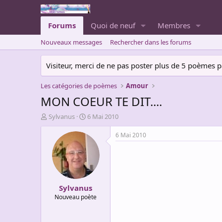
Forums
Quoi de neuf
Membres
Nouveaux messages
Rechercher dans les forums
Visiteur, merci de ne pas poster plus de 5 poèmes par 
Les catégories de poèmes
Amour
MON COEUR TE DIT....
A
D
Sylvanus
6 Mai 2010
u
a
t
t
6 Mai 2010
e
e
u
d
r
e
d
d
e
é
Sylvanus
l
b
a
u
Nouveau poète
d
t
i