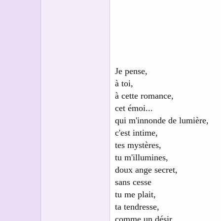
s
c
u
s
s
i
o
n
Je pense,
à toi,
à cette romance,
cet émoi...
qui m'innonde de lumière,
c'est intime,
tes mystères,
tu m'illumines,
doux ange secret,
sans cesse
tu me plait,
ta tendresse,
comme un désir,