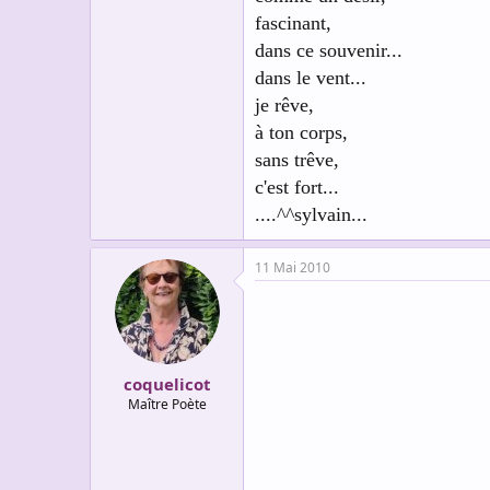
fascinant,
dans ce souvenir...
dans le vent...
je rêve,
à ton corps,
sans trêve,
c'est fort...
....^^sylvain...
11 Mai 2010
coquelicot
Maître Poète