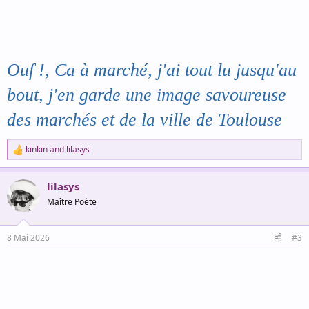
Ouf !, Ca à marché, j'ai tout lu jusqu'au
bout, j'en garde une image savoureuse
des marchés et de la ville de Toulouse
kinkin
and
lilasys
R
e
a
lilasys
c
t
Maître Poète
i
o
n
8 Mai 2026
#3
s
: