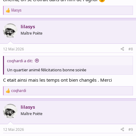
lilasys
R
e
a
lilasys
c
t
Maître Poète
i
o
n
12 Mai 2026
#8
s
:
coqhardi a dit:
Un quartier animé félicitations bonne soirée
C etait ainsi mais les temps ont bien changés . Merci
coqhardi
R
e
a
lilasys
c
t
Maître Poète
i
o
n
12 Mai 2026
#9
s