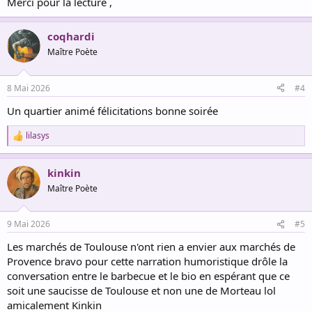
Merci pour la lecture ,
coqhardi
Maître Poète
8 Mai 2026
#4
Un quartier animé félicitations bonne soirée
lilasys
R
e
a
kinkin
c
t
Maître Poète
i
o
n
9 Mai 2026
#5
s
:
Les marchés de Toulouse n'ont rien a envier aux marchés de
Provence bravo pour cette narration humoristique drôle la
conversation entre le barbecue et le bio en espérant que ce
soit une saucisse de Toulouse et non une de Morteau lol
amicalement Kinkin