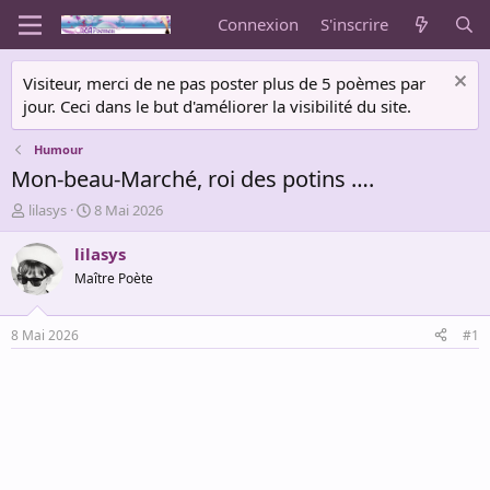
Connexion
S'inscrire
Visiteur, merci de ne pas poster plus de 5 poèmes par
jour. Ceci dans le but d'améliorer la visibilité du site.
Humour
Mon-beau-Marché, roi des potins ….
A
D
lilasys
8 Mai 2026
u
a
t
t
lilasys
e
e
Maître Poète
u
d
r
e
d
d
8 Mai 2026
#1
e
é
l
b
a
u
d
t
i
s
c
u