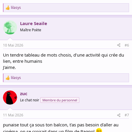
lilasys
R
e
a
Laure Seaile
c
t
Maître Poète
i
o
n
10 Mai 2026
#6
s
:
Un tendre tableau de mots chosis, d'une activité qui crée du
lien, entre humains
J'aime.
lilasys
R
e
a
zuc
c
t
Le chat noir
Membre du personnel
i
o
n
11 Mai 2026
#7
s
:
punaise tout ça sous ton balcon, t'as pas besoin d'aller au
cinéma, on se croirait dans un film de Pagnol