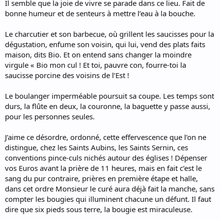
Il semble que la joie de vivre se parade dans ce lieu. Fait de
bonne humeur et de senteurs à mettre l’eau à la bouche.
Le charcutier et son barbecue, où grillent les saucisses pour la
dégustation, enfume son voisin, qui lui, vend des plats faits
maison, dits Bio. Et on entend sans changer la moindre
virgule « Bio mon cul ! Et toi, pauvre con, fourre-toi la
saucisse porcine des voisins de l’Est !
Le boulanger imperméable poursuit sa coupe. Les temps sont
durs, la flûte en deux, la couronne, la baguette y passe aussi,
pour les personnes seules.
J’aime ce désordre, ordonné, cette effervescence que l’on ne
distingue, chez les Saints Aubins, les Saints Sernin, ces
conventions pince-culs nichés autour des églises ! Dépenser
vos Euros avant la prière de 11 heures, mais en fait c’est le
sang du pur contraire, prières en première étape et halle,
dans cet ordre Monsieur le curé aura déjà fait la manche, sans
compter les bougies qui illuminent chacune un défunt. Il faut
dire que six pieds sous terre, la bougie est miraculeuse.