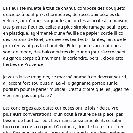
La fleuriste muette à tout ce chahut, compose des bouquets
gracieux à petit prix, champêtres, de roses aux pétales de
velours, aux épines saignantes, ici on les asticote à la maison !
Des plantes fleuries, celles au plus simple ramage, seul le pot
en plastique, agrémenté d’une feuille de papier, sortie illico
des cartons de Noël, de diverses teintes brillantes, fait que le
prix n’en vaut pas la chandelle. Et les plantes aromatiques
sont de mode, des balconnières de jour en jour s’accrochent
au garde corps où s’hument, la coriandre, persil, ciboulette,
herbes de Provence.
Je vous laisse imaginer, ce marché animé à en devenir sourd,
à l’accent fort Toulousain. La ville gagnante portée sur le
podium pour le parler musical ! C’est à croire que les juges ne
viennent pas sur place ?
Les concierges aux ouïes curieuses ont le loisir de suivre
plusieurs conversations, d’un bout à l’autre de la place, pas
besoin de haut parleur. Les mains aussi articulent, ce sabir
bien connu de la région d’Occitanie, dont le but est de crier
plus fort que le voisin. Que voulez-vous ici on aime vraiment