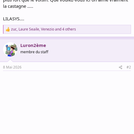
la castagne …..
LILASYS....
zuc
,
Laure Seaile
,
Venezio
and 4 others
R
e
a
Luron2ème
c
t
membre du staff
i
o
n
8 Mai 2026
#2
s
: