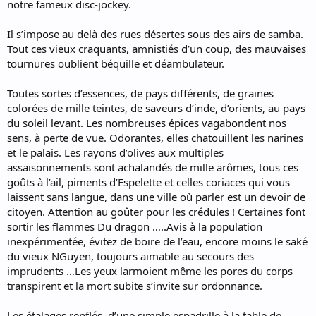
notre fameux disc-jockey.
Il s’impose au delà des rues désertes sous des airs de samba.
Tout ces vieux craquants, amnistiés d’un coup, des mauvaises
tournures oublient béquille et déambulateur.
Toutes sortes d’essences, de pays différents, de graines
colorées de mille teintes, de saveurs d’inde, d’orients, au pays
du soleil levant. Les nombreuses épices vagabondent nos
sens, à perte de vue. Odorantes, elles chatouillent les narines
et le palais. Les rayons d’olives aux multiples
assaisonnements sont achalandés de mille arômes, tous ces
goûts à l’ail, piments d’Espelette et celles coriaces qui vous
laissent sans langue, dans une ville où parler est un devoir de
citoyen. Attention au goûter pour les crédules ! Certaines font
sortir les flammes Du dragon …..Avis à la population
inexpérimentée, évitez de boire de l’eau, encore moins le saké
du vieux NGuyen, toujours aimable au secours des
imprudents …Les yeux larmoient même les pores du corps
transpirent et la mort subite s’invite sur ordonnance.
Les étalages renflés, d’une simple espadrille à la table de