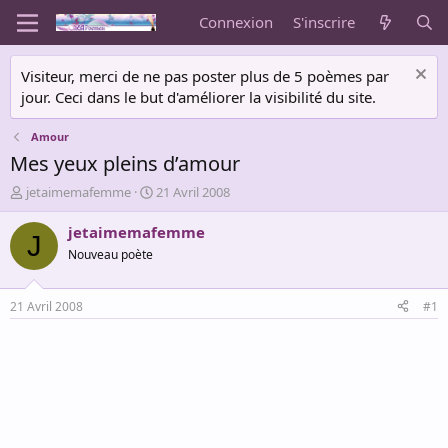
Connexion
S'inscrire
Visiteur, merci de ne pas poster plus de 5 poèmes par
jour. Ceci dans le but d'améliorer la visibilité du site.
Amour
Mes yeux pleins d’amour
A
D
jetaimemafemme
21 Avril 2008
u
a
t
t
jetaimemafemme
J
e
e
Nouveau poète
u
d
r
e
d
d
21 Avril 2008
#1
e
é
l
b
a
u
d
t
i
s
c
u