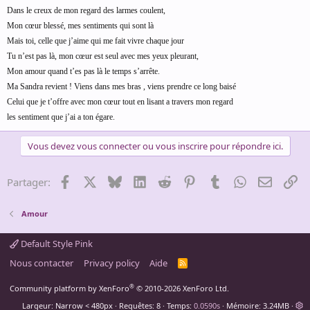
Dans le creux de mon regard des larmes coulent,
Mon cœur blessé, mes sentiments qui sont là
Mais toi, celle que j’aime qui me fait vivre chaque jour
Tu n’est pas là, mon cœur est seul avec mes yeux pleurant,
Mon amour quand t’es pas là le temps s’arrête.
Ma Sandra revient ! Viens dans mes bras , viens prendre ce long baisé
Celui que je t’offre avec mon cœur tout en lisant a travers mon regard
les sentiment que j’ai a ton égare.
Vous devez vous connecter ou vous inscrire pour répondre ici.
Facebook
X
Bluesky
LinkedIn
Reddit
Pinterest
Tumblr
WhatsApp
Email
Li
Partager:
Amour
Default Style Pink
Nous contacter
Privacy policy
Aide
R
S
S
®
Community platform by XenForo
© 2010-2026 XenForo Ltd.
Largeur
Requêtes
8
Temps
0.0590s
Mémoire
3.24MB