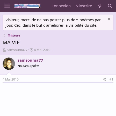
Connexion
S'inscrire
Visiteur, merci de ne pas poster plus de 5 poèmes par
jour. Ceci dans le but d'améliorer la visibilité du site.
Tristesse
MA VIE
A
D
samsouma77
4 Mai 2010
u
a
t
t
samsouma77
e
e
Nouveau poète
u
d
r
e
d
d
4 Mai 2010
#1
e
é
l
b
a
u
d
t
i
s
c
u