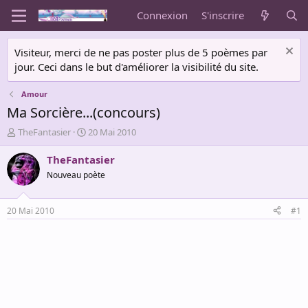
Connexion
S'inscrire
Visiteur, merci de ne pas poster plus de 5 poèmes par
jour. Ceci dans le but d'améliorer la visibilité du site.
Amour
Ma Sorcière...(concours)
A
D
TheFantasier
20 Mai 2010
u
a
t
t
TheFantasier
e
e
Nouveau poète
u
d
r
e
d
d
20 Mai 2010
#1
e
é
l
b
a
u
d
t
i
s
c
u