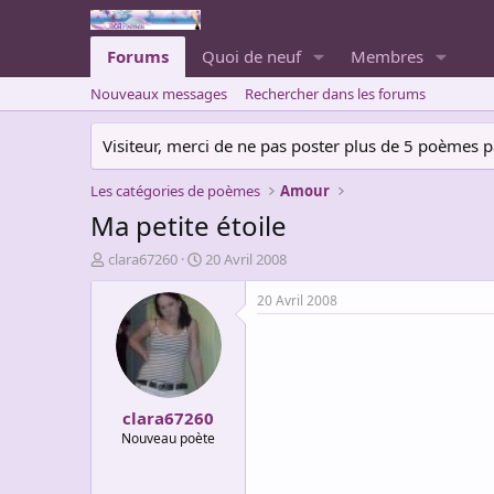
Forums
Quoi de neuf
Membres
Nouveaux messages
Rechercher dans les forums
Visiteur, merci de ne pas poster plus de 5 poèmes par 
Les catégories de poèmes
Amour
Ma petite étoile
A
D
clara67260
20 Avril 2008
u
a
t
t
20 Avril 2008
e
e
u
d
r
e
d
d
e
é
clara67260
l
b
a
u
Nouveau poète
d
t
i