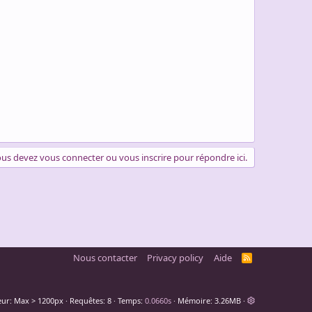
us devez vous connecter ou vous inscrire pour répondre ici.
Nous contacter
Privacy policy
Aide
R
S
S
eur
Requêtes
8
Temps
0.0660s
Mémoire
3.26MB