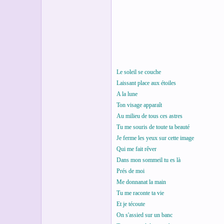
s
c
u
s
s
i
o
n
Le soleil se couche
Laissant place aux étoiles
A la lune
Ton visage apparaît
Au milieu de tous ces astres
Tu me souris de toute ta beauté
Je ferme les yeux sur cette image
Qui me fait rêver
Dans mon sommeil tu es là
Prés de moi
Me donnanat la main
Tu me raconte ta vie
Et je técoute
On s'assied sur un banc