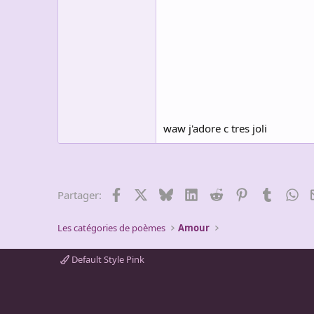
waw j'adore c tres joli
Facebook
X
Bluesky
LinkedIn
Reddit
Pinterest
Tumblr
Wh
Partager:
Les catégories de poèmes
Amour
Default Style Pink