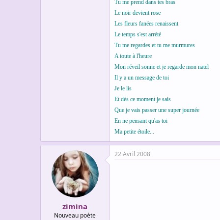
Tu me prend dans tes bras
Le noir devient rose
Les fleurs fanées renaissent
Le temps s'est arrété
Tu me regardes et tu me murmures
A toute à l'heure
Mon réveil sonne et je regarde mon natel
Il y a un message de toi
Je le lis
Et dés ce moment je sais
Que je vais passer une super journée
En ne pensant qu'as toi
Ma petite étoile...
22 Avril 2008
zimina
Nouveau poète