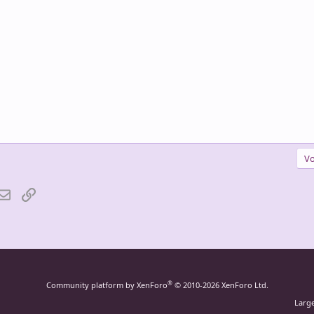
Vo
atsApp
Email
Lien
®
Community platform by XenForo
© 2010-2026 XenForo Ltd.
Larg