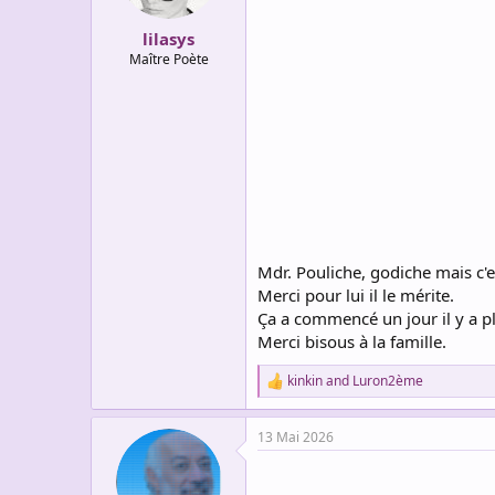
s
:
lilasys
Maître Poète
Mdr. Pouliche, godiche mais c'es
Merci pour lui il le mérite.
Ça a commencé un jour il y a plu
Merci bisous à la famille.
kinkin
and
Luron2ème
R
e
a
13 Mai 2026
c
t
i
o