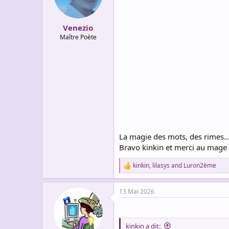
n
s
:
Venezio
Maître Poète
La magie des mots, des rimes... 
Bravo kinkin et merci au mage
kinkin
,
lilasys
and
Luron2ème
R
e
a
13 Mai 2026
c
t
i
o
kinkin a dit:
n