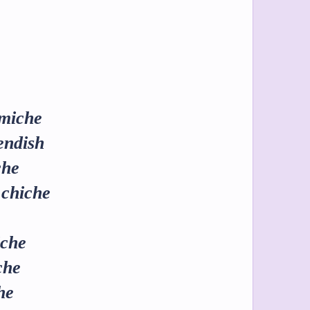
emiche
endish
che
s chiche
iche
che
he