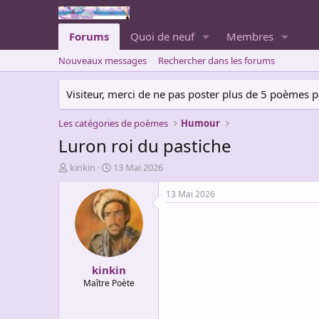
Forums
Quoi de neuf
Membres
Nouveaux messages
Rechercher dans les forums
Visiteur, merci de ne pas poster plus de 5 poèmes par 
Les catégories de poèmes
Humour
Luron roi du pastiche
A
D
kinkin
13 Mai 2026
u
a
t
t
13 Mai 2026
e
e
u
d
r
e
d
d
e
é
kinkin
l
b
a
u
Maître Poète
d
t
i