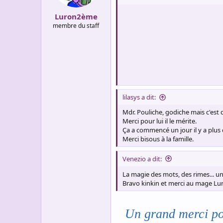
s
:
Luron2ème
membre du staff
lilasys a dit:
Mdr. Pouliche, godiche mais c'est q
Merci pour lui il le mérite.
Ça a commencé un jour il y a plus de
Merci bisous à la famille.
Venezio a dit:
La magie des mots, des rimes... un 
Bravo kinkin et merci au mage Lu
Un grand merci pou