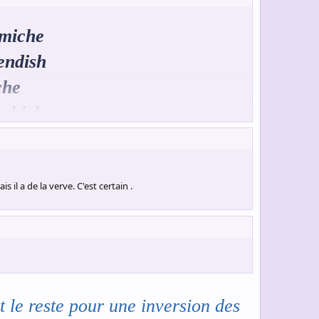
emiche
endish
che
s chiche
iche
iche
 il a de la verve. C'est certain .
he
h
s
 le reste pour une inversion des
hs