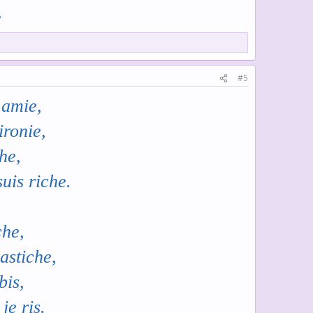
.
nt
ttisch
#5
ches
 amie,
hes
ironie,
es
che,
h
uis riche.
riche
che,
ouliche
astiche,
flamiche
bis,
iche
je ris.