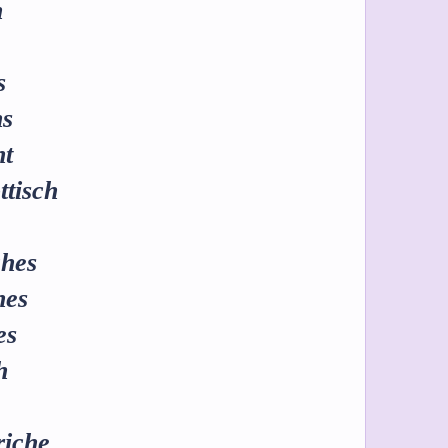
h
s
hs
nt
ttisch
ches
hes
es
h
riche