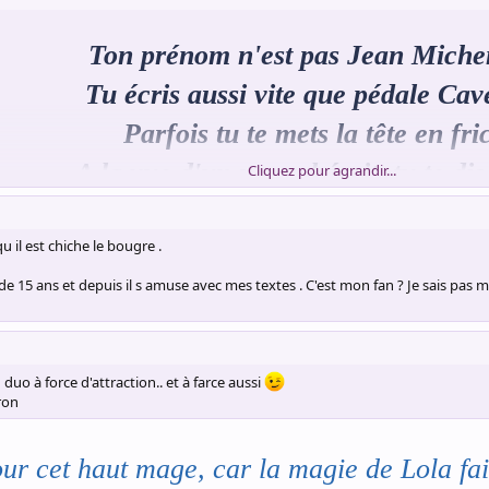
Ton prénom n'est pas Jean Mich
Tu écris aussi vite que pédale Cav
Parfois tu te mets la tête en fri
A la vue d'un nouvel écrit, tu te di
Cliquez pour agrandir...
Tu aurais pu faire dans l'acrost
u il est chiche le bougre .
Mais ta tasse de thé est le past
 15 ans et depuis il s amuse avec mes textes . C'est mon fan ? Je sais pas mais
A ta sauce qui n'est pas gribic
Des textes de façon naturlic
duo à force d'attraction.. et à farce aussi
ron
Et tout ça fait sans pourliche
r cet haut mage, car la magie de Lola fait
Ni cadeau, ni autres bakchic