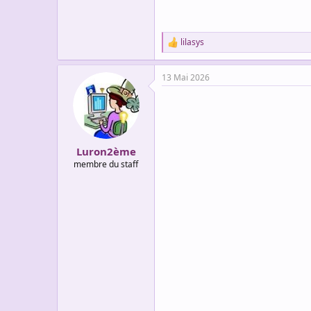
lilasys
R
e
a
13 Mai 2026
c
t
i
o
n
s
:
Luron2ème
membre du staff