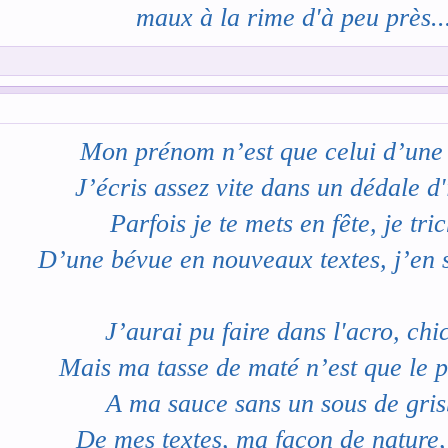
maux à la rime d'à peu près..
Que de l'amitié qu'ils affiche
De tes récits, tu n'es pas radin sco
Tu rédiges près des jolies corni
Mon prénom n’est que celui d’une
Ou des mémés argentées et ric
J’écris assez vite dans un dédale d'
Promènent leurs petits canich
Parfois je te mets en fête, je tri
Sur la promenade des Englis
D’une bévue en nouveaux textes, j’en s
Tu nous sors des mots de ta bour
J’aurai pu faire dans l'acro, chi
Pour ta muse Lola, indomptable p
Mais ma tasse de maté n’est que le p
Celle qui a vécu près du pays de la 
A ma sauce sans un sous de gris
Loin à ses yeux d'être une god
De mes textes, ma façon de nature, 