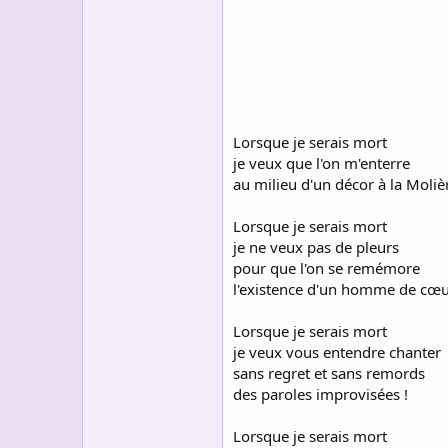
s
c
u
s
s
i
o
n
Lorsque je serais mort
je veux que l'on m'enterre
au milieu d'un décor à la Molièr
Lorsque je serais mort
je ne veux pas de pleurs
pour que l'on se remémore
l'existence d'un homme de cœu
Lorsque je serais mort
je veux vous entendre chanter
sans regret et sans remords
des paroles improvisées !
Lorsque je serais mort