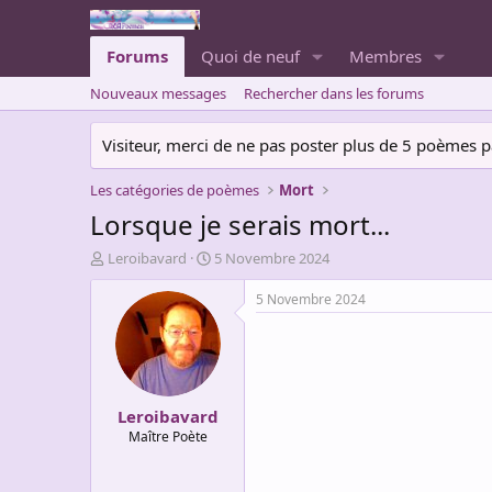
Forums
Quoi de neuf
Membres
Nouveaux messages
Rechercher dans les forums
Visiteur, merci de ne pas poster plus de 5 poèmes par 
Les catégories de poèmes
Mort
Lorsque je serais mort...
A
D
Leroibavard
5 Novembre 2024
u
a
t
t
5 Novembre 2024
e
e
u
d
r
e
d
d
e
é
Leroibavard
l
b
a
u
Maître Poète
d
t
i