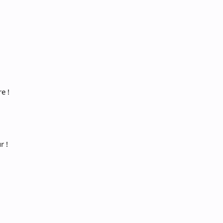
e !
r !