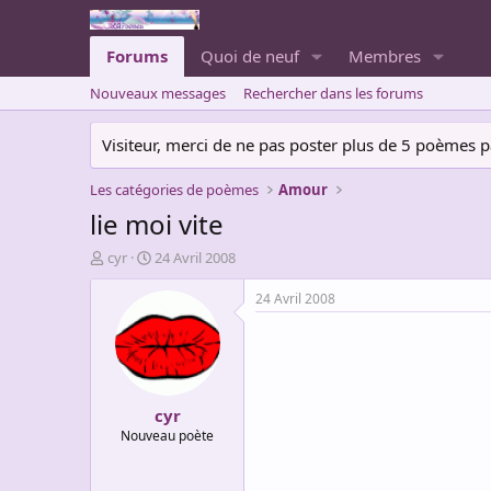
Forums
Quoi de neuf
Membres
Nouveaux messages
Rechercher dans les forums
Visiteur, merci de ne pas poster plus de 5 poèmes par 
Les catégories de poèmes
Amour
lie moi vite
A
D
cyr
24 Avril 2008
u
a
t
t
24 Avril 2008
e
e
u
d
r
e
d
d
e
é
cyr
l
b
a
u
Nouveau poète
d
t
i