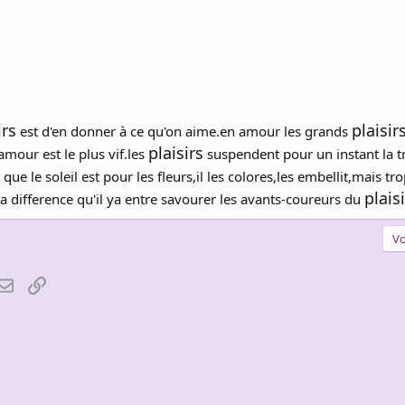
irs
plaisir
est d'en donner à ce qu'on aime.en amour les grands
plaisirs
amour est le plus vif.les
suspendent pour un instant la tr
ue le soleil est pour les fleurs,il les colores,les embellit,mais t
plais
la difference qu'il ya entre savourer les avants-coureurs du
Vo
atsApp
Email
Lien