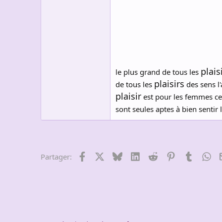
s
c
u
s
s
i
o
n
plais
le plus grand de tous les
plaisirs
de tous les
des sens l'
plaisir
est pour les femmes ce q
sont seules aptes à bien sentir 
Facebook
X
Bluesky
LinkedIn
Reddit
Pinterest
Tumblr
Wh
Partager: