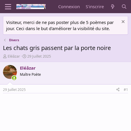
Connexion
S'inscrire
Visiteur, merci de ne pas poster plus de 5 poèmes par
jour. Ceci dans le but d'améliorer la visibilité du site.
Divers
Les chats gris passent par la porte noire
A
D
Eléâzar
29 Juillet 2025
u
a
t
t
Eléâzar
e
e
Maître Poète
u
d
r
e
d
d
29 Juillet 2025
#1
e
é
l
b
a
u
d
t
i
s
c
u