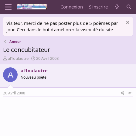
Connexion
S'inscrire
Visiteur, merci de ne pas poster plus de 5 poèmes par
jour. Ceci dans le but d'améliorer la visibilité du site.
Amour
Le concubitateur
A
D
al1oulautre
20 Avril 2008
u
a
t
t
al1oulautre
A
e
e
Nouveau poète
u
d
r
e
d
d
20 Avril 2008
#1
e
é
l
b
a
u
d
t
i
s
c
u